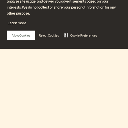
analyse site usage, and deliver you advertisements based on your
interests. We do not collect or share your personal information for any
Empresa
Soluciones
other purpose.
Carreras profesionales
Inteligencia artificial
Sustentabilidad e impacto
Nube
Learn more
social
Ciberadaptación
Relaciones con inversores
Protección de datos
Liderazgo
Bases de datos
Allow Cookies
Reject Cookies
Cookie Preferences
Ubicaciones
Computación de alto
Centro de sesiones
rendimiento
informativas ejecutivas
Virtualización
Industrias
Plataformas y productos
Socios
Nube de datos empresarial
Descripción general del socio
Main Menu
La plataforma de Everpure
Central del socio
Evergreen//One
Certificaciones para socios
FlashArray
FlashBlade
Nuestra plataforma
FlashBlade//EXA
Enterprise File
Portworx
Productos
Recursos
Contáctenos
Demostraciones
Comuníquese con ventas
Eventos y seminarios web
Chatee con ventas
Anuncios de productos
Comunicarse con ventas
Soluciones
Sala de prensa
Certificaciones
Blog
Política de divulgación de
Historias de clientes
vulnerabilidades
Asistencia