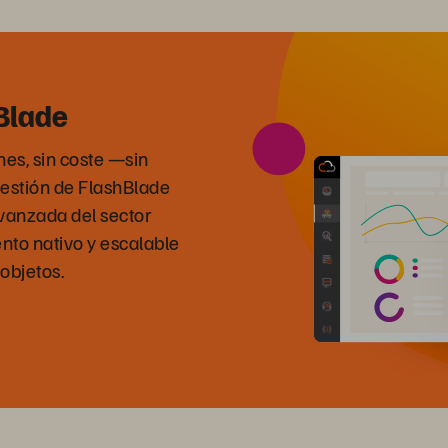
hBlade
nes, sin coste —sin
estión de FlashBlade
avanzada del sector
to nativo y escalable
objetos.