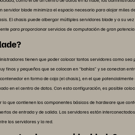
 Un servidor blade minimiza el espacio necesario para alojar miles 
is. El chasis puede albergar múltiples servidores blade y a su vez s
nte para proporcionar servicios de computación de gran potencia
Blade?
nistradores tienen que poder colocar tantos servidores como sea po
muy finos y pequeños que se colocan en “bahías” y se conectan entre
contenedor en forma de caja (el chasis), en el que potencialmente 
uado en el centro de datos. Con esta configuración, es posible colo
por lo que contienen los componentes básicos de hardware que co
ertos de entrada y de salida. Los servidores están interconectados
e los servidores y la red.