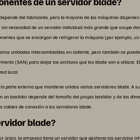
onentes de un servidor blade?
e depende del fabricante, pero la mayoría de las máquinas dispo
onar sin necesidad de un servidor individual más grande que ocupe
ntes que se encargan de refrigerar la máquina (por ejemplo, un d
larse unidades intercambiables en caliente, pero también se pued
ento (SAN) para alojar los archivos que los blade van a utilizar. E
red local.
la parte externa que mantiene unidos varios servidores blade. A su
en un bastidor depende del tamaño del propio bastidor y de las di
s cables de conexión a los servidores blade.
rvidor blade?
r único, la empresa tiene un servidor que gestiona los servicios inf