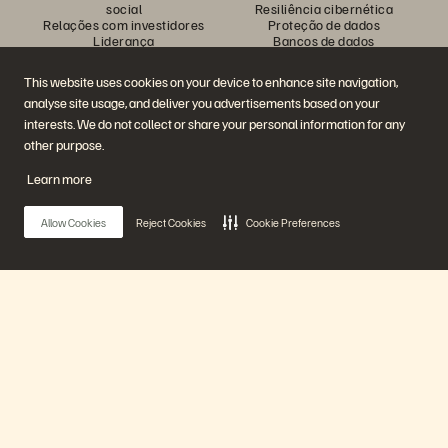
social
Resiliência cibernética
Relações com investidores
Proteção de dados
Liderança
Bancos de dados
Locais
Computação de alto
Centro de briefing executivo
desempenho
This website uses cookies on your device to enhance site navigation,
Virtualização
analyse site usage, and deliver you advertisements based on your
Setores
Plataforma e produtos
Parceiros
interests. We do not collect or share your personal information for any
Enterprise Data Cloud
Visão geral do parceiro
other purpose.
A plataforma Everpure
Central de parceiros
Evergreen//One
Certificações de parceiro
Learn more
FlashArray
FlashBlade
FlashBlade//EXA
Allow Cookies
Reject Cookies
Cookie Preferences
Enterprise File
Portworx
Recursos
Entre em contato
Demonstrações
Entre em contato com a
Eventos e webinars
equipe de vendas
Anúncios de produto
Fale com o departamento de
Main Menu
Sala de imprensa
vendas
Blog
Ligue para a equipe de vendas
Histórias de clientes
Certificações
Nossa plataforma
Comunidade de clientes
Política sobre divulgação de
Artigos sobre conhecimentos
vulnerabilidades
Produtos