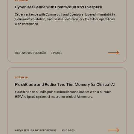
Cyber Resilience with Commvault and Everpure
Cyber resilience with Commvault and Everpure: layered immutability,
cleanroom validation, and flash-speed recovery to restore operations
with confidence.
RESUMO DA SOLUÇÃO
3 PAGES
07/2026
FlashBlade and Redis: Two-Tier Memory for Clinical AI
FlashBlade and Redis pair a submillisecond hot tier with a durable,
HIPAA-aligned system of record for clinical AI memory.
ARQUITETURA DE REFERÊNCIA
12 PAGES