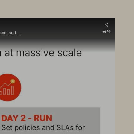
공유
Hear platform engineering best practices from a top provider building scalable Kubernetes platforms for virtual machines, databases, and AI workloads.