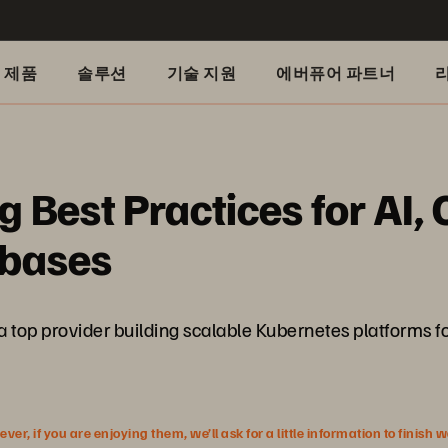
제품
솔루션
기술 지원
에버퓨어 파트너
 Best Practices for AI, 
abases
 top provider building scalable Kubernetes platforms fo
r, if you are enjoying them, we’ll ask for a little information to finish 