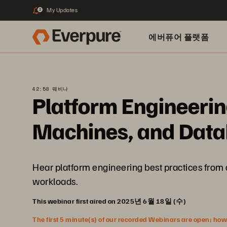
My Updates
2
에버퓨어 플랫폼
42:58 웨비나
Platform Engineering
Machines, and Dat
Hear platform engineering best practices from a
workloads.
This webinar first aired on 2025년 6월 18일 (수)
The first 5 minute(s) of our recorded Webinars are open; howeve