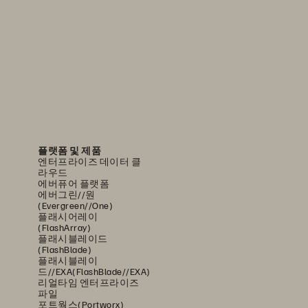
플랫폼 및 제품
엔터프라이즈 데이터 클
라우드
에버퓨어 플랫폼
에버그린//원
(Evergreen//One)
플래시어레이
(FlashArray)
플래시블레이드
(FlashBlade)
플래시블레이
드//EXA(FlashBlade//EXA)
리얼타임 엔터프라이즈
파일
포트웍스(Portworx)