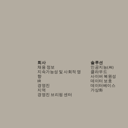
회사
솔루션
채용 정보
인공지능(AI)
지속가능성 및 사회적 영
클라우드
향
사이버 복원성
IR
데이터 보호
경영진
데이터베이스
지역
가상화
경영진 브리핑 센터