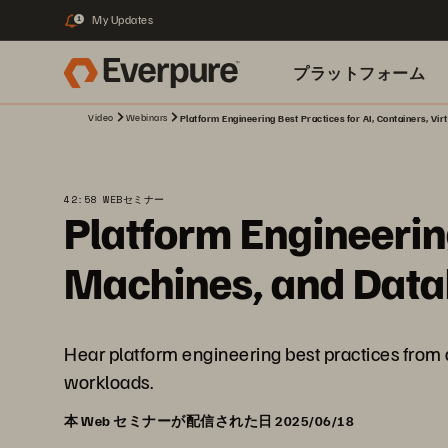
My Updates
1
プラットフォーム
Video
Webinars
Platform Engineering Best Practices for AI, Containers, Vi
関連リソース
42:58 WEBセミナー
Platform Engineering
Machines, and Dat
Hear platform engineering best practices from a
workloads.
本 Web セミナーが配信された日 2025/06/18