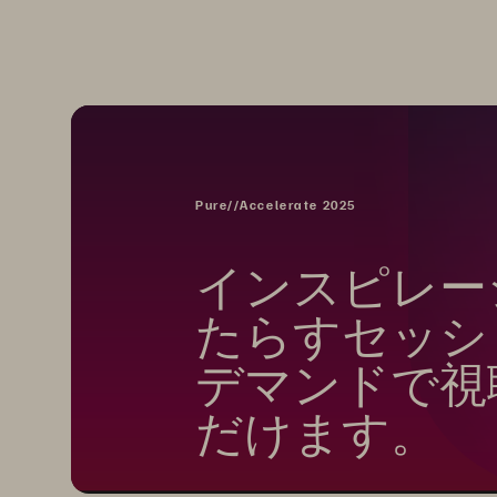
Pure//Accelerate 2025
インスピレー
たらすセッシ
デマンドで視
だけます。