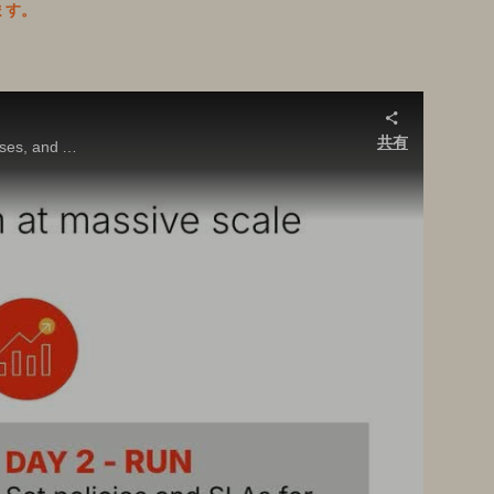
ます。
共有
Hear platform engineering best practices from a top provider building scalable Kubernetes platforms for virtual machines, databases, and AI workloads.