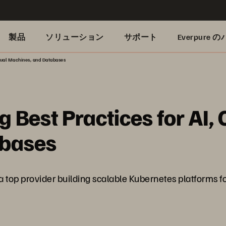
製品
ソリューション
サポート
Everpure
rtual Machines, and Databases
 Best Practices for AI, 
abases
 top provider building scalable Kubernetes platforms fo