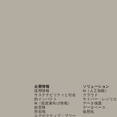
ーションを得て、データによる
役立てください！
企業情報
ソリューション
採用情報
AI（人工知能）
サステナビリティと社会
クラウド
的インパクト
サイバー・レジリエ
IR（投資家向け情報）
データ保護
経営陣
データベース
所在地
仮想化
エグゼクティブ・ブリー