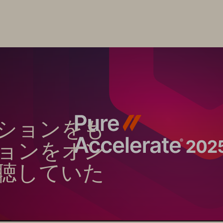
ションをも
ョンをオン
聴していた