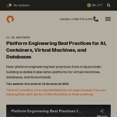
My Updates
BR / PT
2
Vendas: 1-800-976-6494
42:58 WEBINARS
Platform Engineering Best Practices for AI,
Containers, Virtual Machines, and
Databases
Hear platform engineering best practices from a top provider
building scalable Kubernetes platforms for virtual machines,
databases, and AI workloads.
This webinar first aired on 18 de Junho de 2025
The first 5 minute(s) of our recorded Webinars are open; however, if you are
enjoying them, we’ll ask for a little information to finish watching.
Platform Engineering Best Practices for AI, Containers, virtual machines, and databases
Share