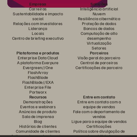
Empresa
Soluções
Carreiras
Inteligência artificial
Sustentabilidade e impacto
Nuvem
social
Resiliência cibernética
Relações com investidores
Proteção de dados
Liderança
Bancos de dados
Locais
Computação de alto
Centro de briefing executivo
desempenho
Virtualização
Setores
Plataforma e produtos
Parceiros
Enterprise Data Cloud
Visão geral do parceiro
A plataforma Everpure
Central de parceiros
Evergreen//One
Certificações de parceiro
FlashArray
FlashBlade
FlashBlade//EXA
Enterprise File
Portworx
Recursos
Entre em contato
Demonstrações
Entre em contato com a
Eventos e webinars
equipe de vendas
Anúncios de produto
Fale com o departamento de
Sala de imprensa
vendas
Blog
Ligue para a equipe de vendas
Histórias de clientes
Certificações
Comunidade de clientes
Política sobre divulgação de
Artigos sobre conhecimentos
vulnerabilidades