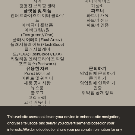
지역
데이터베이스
경영진 브리핑 센터
가상화
플랫폼 및 제품
파트너
엔터프라이즈 데이터 클라우
파트너 개요
드
파트너 센터
에버퓨어 플랫폼
파트너 인증
에버그린//원
(Evergreen//One)
플래시어레이(FlashArray)
플래시블레이드(FlashBlade)
플래시블레이
드//EXA(FlashBlade//EXA)
리얼타임 엔터프라이즈 파일
포트웍스(Portworx)
유용한 자료
문의하기
Pure360 데모
영업팀에 문의하기
이벤트 및 웨비나
문의하기
제품 공지사항
영업팀에 연락하기
뉴스룸
인증
블로그
취약점 공개 정책
고객 사례
고객 커뮤니티
지식 문서
This website uses cookies on your device to enhance site navigation,
analyse site usage, and deliver you advertisements based on your
문의하기
interests. We do not collect or share your personal information for any
에버퓨어(Everpure) 공식 소셜미디어 팔로우하기