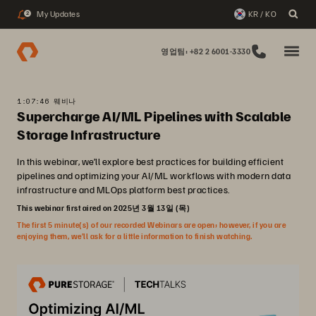
My Updates
KR / KO
2
영업팀: +82 2 6001-3330
1:07:46 웨비나
Supercharge AI/ML Pipelines with Scalable
Storage Infrastructure
In this webinar, we’ll explore best practices for building efficient
pipelines and optimizing your AI/ML workflows with modern data
infrastructure and MLOps platform best practices.
This webinar first aired on 2025년 3월 13일 (목)
The first 5 minute(s) of our recorded Webinars are open; however, if you are
enjoying them, we’ll ask for a little information to finish watching.