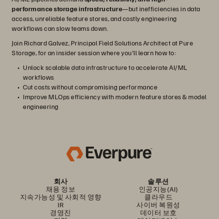
performance storage infrastructure
—but inefficiencies in data
access, unreliable feature stores, and costly engineering
workflows can slow teams down.
Join Richard Galvez, Principal Field Solutions Architect at Pure
Storage, for an insider session where you'll learn how to:
Unlock scalable data infrastructure to accelerate AI/ML
workflows
Cut costs without compromising performance
Improve MLOps efficiency with modern feature stores & model
engineering
회사
솔루션
채용 정보
인공지능(AI)
지속가능성 및 사회적 영향
클라우드
IR
사이버 복원성
경영진
데이터 보호