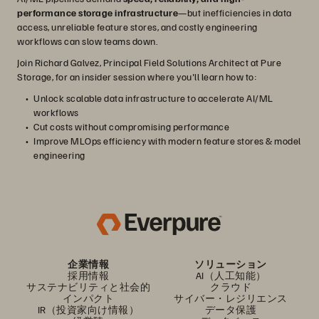
performance storage infrastructure
—but inefficiencies in data
access, unreliable feature stores, and costly engineering
workflows can slow teams down.
Join Richard Galvez, Principal Field Solutions Architect at Pure
Storage, for an insider session where you'll learn how to:
Unlock scalable data infrastructure to accelerate AI/ML
workflows
Cut costs without compromising performance
Improve MLOps efficiency with modern feature stores & model
engineering
企業情報
ソリューション
採用情報
AI（人工知能）
サステナビリティと社会的
クラウド
インパクト
サイバー・レジリエンス
IR（投資家向け情報）
データ保護