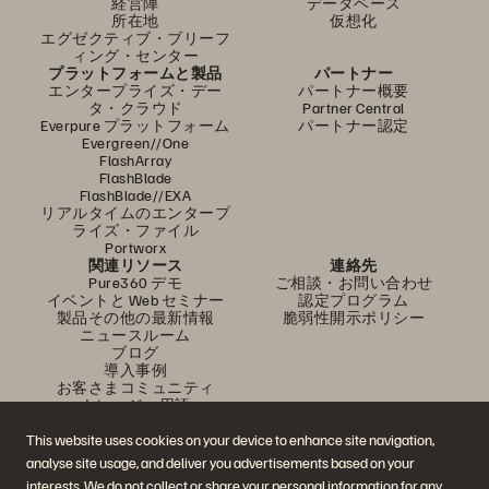
経営陣
データベース
所在地
仮想化
エグゼクティブ・ブリーフ
ィング・センター
プラットフォームと製品
パートナー
エンタープライズ・デー
パートナー概要
タ・クラウド
Partner Central
Everpure プラットフォーム
パートナー認定
Evergreen//One
FlashArray
FlashBlade
FlashBlade//EXA
リアルタイムのエンタープ
ライズ・ファイル
Portworx
関連リソース
連絡先
Pure360 デモ
ご相談・お問い合わせ
イベントと Web セミナー
認定プログラム
製品その他の最新情報
脆弱性開示ポリシー
ニュースルーム
ブログ
導入事例
お客さまコミュニティ
ナレッジ・用語
This website uses cookies on your device to enhance site navigation,
analyse site usage, and deliver you advertisements based on your
公式 SNS
interests. We do not collect or share your personal information for any