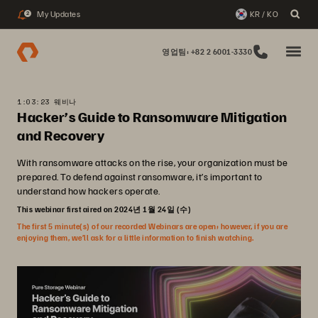
My Updates
KR / KO
2
영업팀: +82 2 6001-3330
1:03:23 웨비나
Hacker’s Guide to Ransomware Mitigation
and Recovery
With ransomware attacks on the rise, your organization must be
prepared. To defend against ransomware, it’s important to
understand how hackers operate.
This webinar first aired on 2024년 1월 24일 (수)
The first 5 minute(s) of our recorded Webinars are open; however, if you are
enjoying them, we’ll ask for a little information to finish watching.