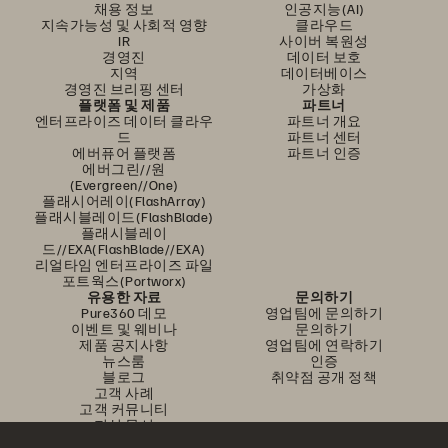
채용 정보
인공지능(AI)
지속가능성 및 사회적 영향
클라우드
IR
사이버 복원성
경영진
데이터 보호
지역
데이터베이스
경영진 브리핑 센터
가상화
플랫폼 및 제품
파트너
엔터프라이즈 데이터 클라우
파트너 개요
드
파트너 센터
에버퓨어 플랫폼
파트너 인증
에버그린//원
(Evergreen//One)
플래시어레이(FlashArray)
플래시블레이드(FlashBlade)
플래시블레이
드//EXA(FlashBlade//EXA)
리얼타임 엔터프라이즈 파일
포트웍스(Portworx)
유용한 자료
문의하기
Pure360 데모
영업팀에 문의하기
이벤트 및 웨비나
문의하기
제품 공지사항
영업팀에 연락하기
뉴스룸
인증
블로그
취약점 공개 정책
고객 사례
고객 커뮤니티
지식 문서