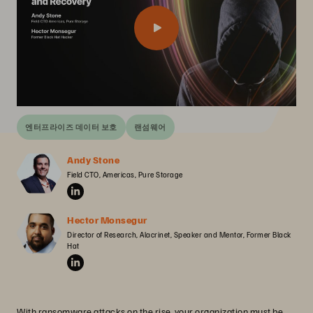
엔터프라이즈 데이터 보호
랜섬웨어
Andy Stone
Field CTO, Americas, Pure Storage
Hector Monsegur
Director of Research, Alacrinet, Speaker and Mentor, Former Black 
Hat
With ransomware attacks on the rise, your organization must be