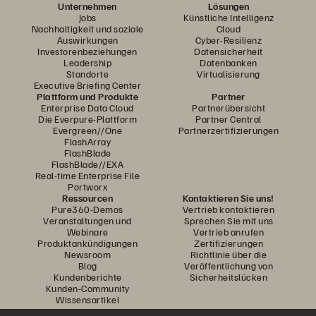
Unternehmen
Lösungen
Jobs
Künstliche Intelligenz
Nachhaltigkeit und soziale
Cloud
Auswirkungen
Cyber-Resilienz
Investorenbeziehungen
Datensicherheit
Leadership
Datenbanken
Standorte
Virtualisierung
Executive Briefing Center
Plattform und Produkte
Partner
Enterprise Data Cloud
Partnerübersicht
Die Everpure-Plattform
Partner Central
Evergreen//One
Partnerzertifizierungen
FlashArray
FlashBlade
FlashBlade//EXA
Real-time Enterprise File
Portworx
Ressourcen
Kontaktieren Sie uns!
Pure360-Demos
Vertrieb kontaktieren
Veranstaltungen und
Sprechen Sie mit uns
Webinare
Vertrieb anrufen
Produktankündigungen
Zertifizierungen
Newsroom
Richtlinie über die
Blog
Veröffentlichung von
Kundenberichte
Sicherheitslücken
Kunden-Community
Wissensartikel