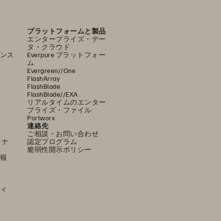
プラットフォームと製品
エンタープライズ・デー
タ・クラウド
ンス
Everpure プラットフォー
ム
Evergreen//One
FlashArray
FlashBlade
FlashBlade//EXA
リアルタイムのエンター
プライズ・ファイル
Portworx
連絡先
ご相談・お問い合わせ
ミナ
認定プログラム
脆弱性開示ポリシー
報
ィ