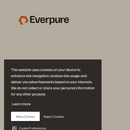
This website uses cookies on your device to
enhance site navigation, analyse site usage, and
deliver you advertisements based on your interests.
We do not collect or share your personal information
for any other purpose.
公式 SNS
Learn more
是非フォローをお願いします！
Allow Cookies
Reject Cookies
Cookie Preferences