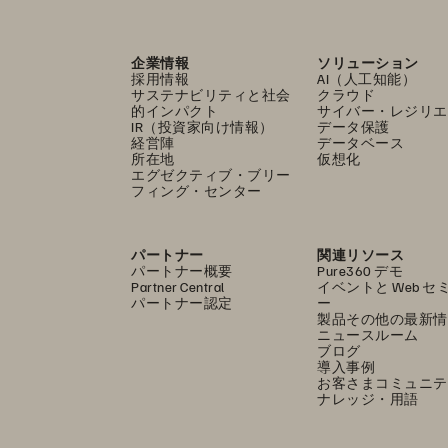
企業情報
ソリューション
採用情報
AI（人工知能）
サステナビリティと社会
クラウド
的インパクト
サイバー・レジリエ
IR（投資家向け情報）
データ保護
経営陣
データベース
所在地
仮想化
エグゼクティブ・ブリー
フィング・センター
パートナー
関連リソース
パートナー概要
Pure360 デモ
Partner Central
イベントと Web セ
パートナー認定
ー
製品その他の最新情
ニュースルーム
ブログ
導入事例
お客さまコミュニテ
ナレッジ・用語