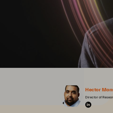
Hector Mon
Director of Resea