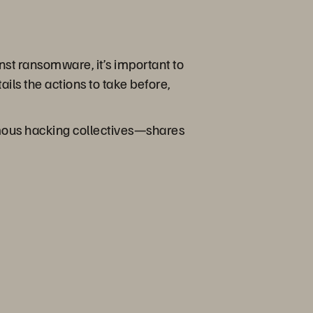
st ransomware, it’s important to
ls the actions to take before,
mous hacking collectives—shares