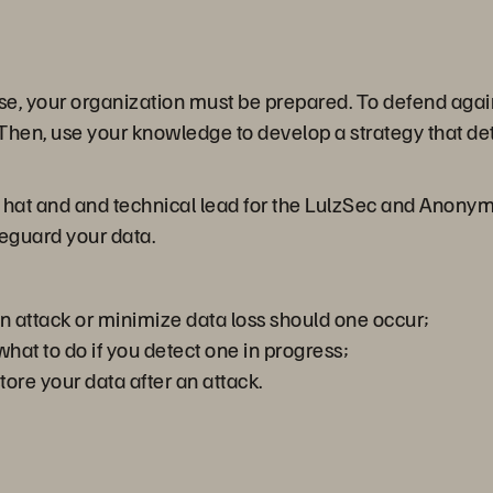
se, your organization must be prepared. To defend again
en, use your knowledge to develop a strategy that detai
at and and technical lead for the LulzSec and Anony
afeguard your data.
an attack or minimize data loss should one occur;
hat to do if you detect one in progress;
ore your data after an attack.