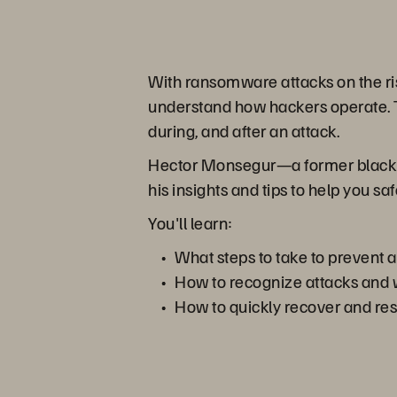
With ransomware attacks on the ri
understand how hackers operate. Th
during, and after an attack.
Hector Monsegur—a former black h
his insights and tips to help you s
You'll learn:
What steps to take to prevent 
How to recognize attacks and w
How to quickly recover and rest