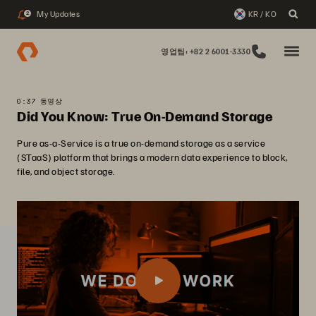
My Updates
KR / KO
2
영업팀: +82 2 6001-3330
0:37 동영상
Did You Know: True On-Demand Storage
Pure as-a-Service is a true on-demand storage as a service
(STaaS) platform that brings a modern data experience to block,
file, and object storage.