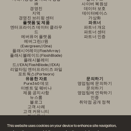
IR
사이버 복원성
경영진
데이터 보호
지역
데이터베이스
경영진 브리핑 센터
가상화
플랫폼 및 제품
파트너
엔터프라이즈 데이터 클라우
파트너 개요
드
파트너 센터
에버퓨어 플랫폼
파트너 인증
에버그린//원
(Evergreen//One)
플래시어레이(FlashArray)
플래시블레이드(FlashBlade)
플래시블레이
드//EXA(FlashBlade//EXA)
리얼타임 엔터프라이즈 파일
포트웍스(Portworx)
유용한 자료
문의하기
Pure360 데모
영업팀에 문의하기
이벤트 및 웨비나
문의하기
제품 공지사항
영업팀에 연락하기
뉴스룸
인증
블로그
취약점 공개 정책
고객 사례
고객 커뮤니티
지식 문서
This website uses cookies on your device to enhance site navigation,