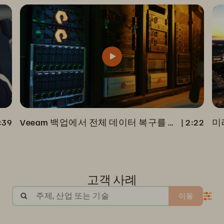
:39
Veeam 백업에서 전체 데이터 복구를 가속화한 RC Willey
 | 
2:22
고객 사례
주제, 산업 또는 기술
이동