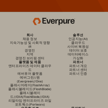
회사
솔루션
채용 정보
인공지능(AI)
지속가능성 및 사회적 영향
클라우드
IR
사이버 복원성
경영진
데이터 보호
지역
데이터베이스
경영진 브리핑 센터
가상화
플랫폼 및 제품
파트너
엔터프라이즈 데이터 클라우
파트너 개요
드
파트너 센터
에버퓨어 플랫폼
파트너 인증
에버그린//원
(Evergreen//One)
플래시어레이(FlashArray)
플래시블레이드(FlashBlade)
플래시블레이
드//EXA(FlashBlade//EXA)
리얼타임 엔터프라이즈 파일
포트웍스(Portworx)