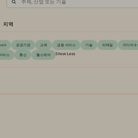
주제, 산업 또는 기술
지역
SaaS
공공기관
교육
금융 서비스
기술
리테일
미디어 &
Show Less
 서비스
통신
헬스케어