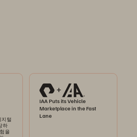
IAA Puts its Vehicle
Marketplace in the Fast
Lane
 디지털
장하
경험을