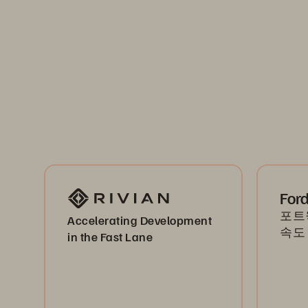
For
포트웍
Accelerating Development
속도
in the Fast Lane