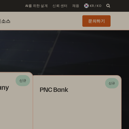
AI를 위한 설계
신뢰 센터
채용
KR / KO
리소스
문의하기
신규
신규
any
PNC Bank