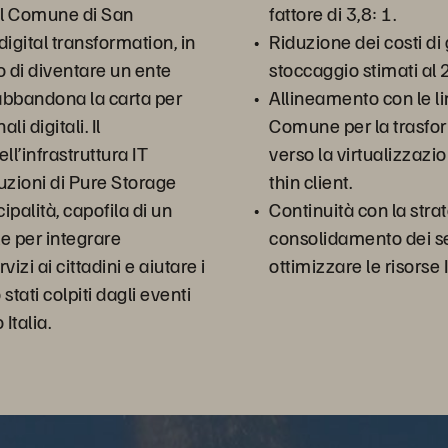
del Comune di San
fattore di 3,8: 1.
igital transformation, in
Riduzione dei costi di
vo di diventare un ente
stoccaggio stimati al
abbandona la carta per
Allineamento con le l
li digitali. Il
Comune per la trasfor
l’infrastruttura IT
verso la virtualizzazi
luzioni di Pure Storage
thin client.
palità, capofila di un
Continuità con la strat
e per integrare
consolidamento dei s
zi ai cittadini e aiutare i
ottimizzare le risorse I
tati colpiti dagli eventi
Italia.