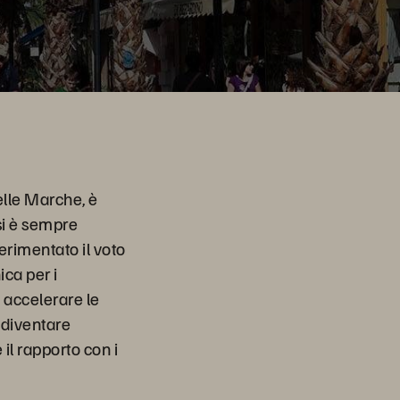
nelle Marche, è
 si è sempre
erimentato il voto
ica per i
e accelerare le
e diventare
il rapporto con i