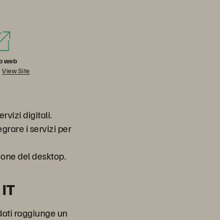
to web
View Site
vizi digitali.
egrare i servizi per
zione del desktop.
 IT
dati raggiunge un