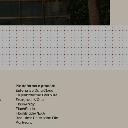
Piattaforma e prodotti
Enterprise Data Cloud
La piattaforma Everpure
a
Evergreen//One
FlashArray
FlashBlade
FlashBlade//EXA
Real-time Enterprise File
Portworx