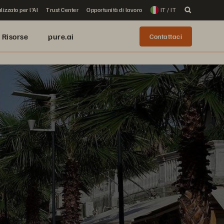
lizzato per l'AI
Trust Center
Opportunità di lavoro
IT / IT
Risorse
pure.ai
Contattaci