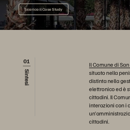
Scarica il Case Study
01
Il Comune di San
situato nella peni
Sintesi
distinta nella ge
elettronico ed è s
cittadini. Il Com
interazioni con i 
un'amministrazion
cittadini.