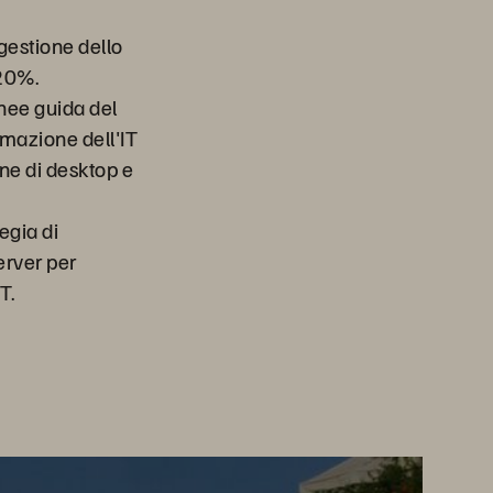
 gestione dello
 20%.
inee guida del
mazione dell'IT
one di desktop e
egia di
erver per
T.