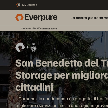
My Updates
2
La nostra piattaform
Storie dei clienti
San Benedetto
San Benedetto del Tr
Storage per migliorar
cittadini
Il Comune sta conducendo un progetto di trasfo
migliorare i servizi online, in una regione grav