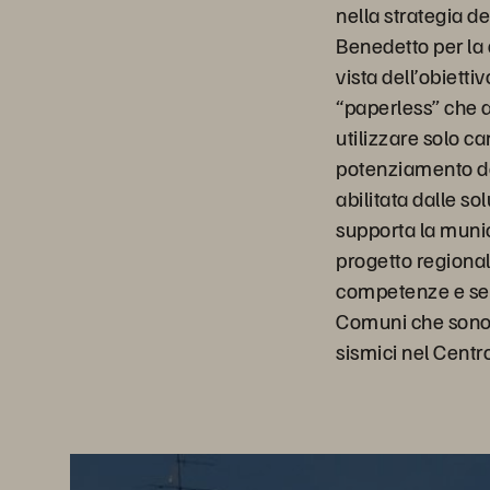
nella strategia 
Benedetto per la d
vista dell’obietti
“paperless” che 
utilizzare solo cana
potenziamento del
abilitata dalle so
supporta la munici
progetto regional
competenze e servi
Comuni che sono s
sismici nel Centro 