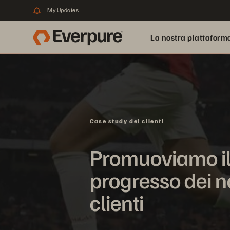
My Updates
La nostra piattaform
Case study dei clienti
Promuoviamo i
progresso dei n
clienti