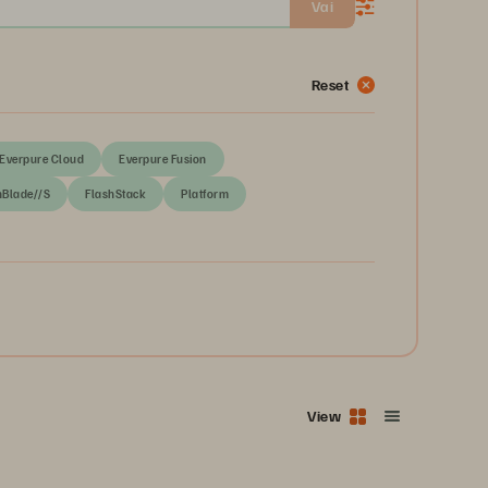
Vai
Reset
Everpure Cloud
Everpure Fusion
hBlade//S
FlashStack
Platform
View