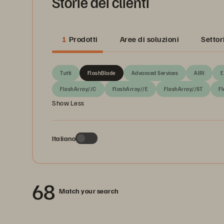
Storie dei clienti
1
Prodotti
Aree di soluzioni
Settor
Tutti
FlashBlade
Advanced Services
AIRI
E
FlashArray//C
FlashArray//E
FlashArray//ST
Fl
Show Less
Italiano
68
Match your search