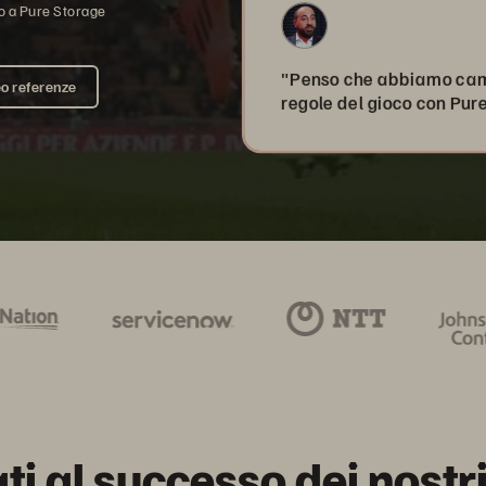
no a Pure Storage
"Penso che abbiamo cam
o referenze
regole del gioco con Pure
i al successo dei nostri