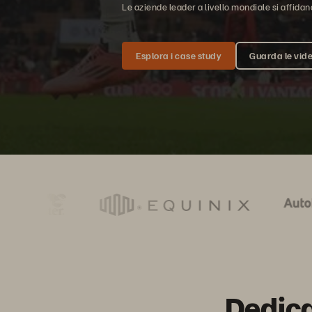
Le aziende leader a livello mondiale si affida
Esplora i case study
Guarda le vide
Dedicat