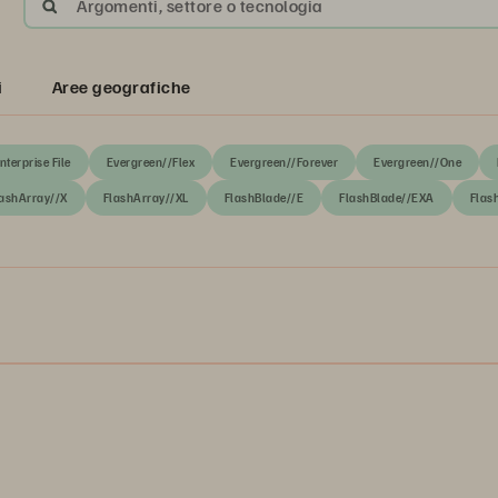
Argomenti, settore o tecnologia
i
Aree geografiche
nterprise File
Evergreen//Flex
Evergreen//Forever
Evergreen//One
ashArray//X
FlashArray//XL
FlashBlade//E
FlashBlade//EXA
Flas