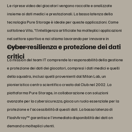
Le riprese video dei giocatori vengono raccolte e analizzate
insieme ai dati medici e prestazionali. La bassa latenza della
tecnologia Pure Storage è ideale per queste applicazioni. Come
sottolinea Vita, “l’intelligenza artificiale ha molteplici applicazioni
nel settore sportivo e noi stiamo lavorando per innovare in
Cyber-resilienza e protezione dei dati
quest'area”.
critici
La mission del team IT comprende la responsabilità della gestione
e protezione dei dati dei giocatori, compresi i dati medici e quelli
della squadra, inclusi quelli provenienti dal Milan Lab, un
pionieristico centro scientifico creato dal Club nel 2002. La
piattaforma Pure Storage, in collaborazione con soluzioni
avanzate per la cybersicurezza, gioca un ruolo essenziale per la
protezione e l'accessibilità di questi dati. La bassa latenza di
FlashArray™ garantisce l'immediata disponibilità dei dati on
demand a molteplici utenti.