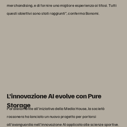
merchandising, e di fornire una migliore esperienza ai tifosi. Tutti
questi obiettivi sono stati raggiunti”, conferma Bonomi.
“Pure ha aiutato il Milan a
modernizzare la sua Media House
affinché i contenuti possano essere
diffusi su più piattaforme in un decimo
del tempo prima necessario.”
Maurizio Bonomi
Information Technology Director, AC Milan
L'innovazione AI evolve con Pure
Storage
Parallelamente all'iniziativa della Media House, la società
rossonera ha lanciato un nuovo progetto per portarsi
all'avanguardia nell'innovazione AI applicata alle scienze sportive.