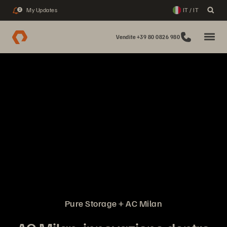
My Updates
IT / IT
2
Vendite +39 80 0826 980
Pure Storage + AC Milan