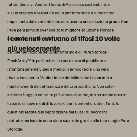
fattori decisivi. Anche il focus di Pure sulla sostenibilità e
sull'efficienza energetica della piattaforma si è dimostrato
importante dal momento che cercavamo una soluzione green. Con
Pure pensiamo di aver scelto la migliore soluzione storage
I contenuti arrivano ai tifosi 10 volte
attualmente sul mercato”.
più velocemente
L'implementazione della piattaforma e di Pure Storage
FlashArray™ in particolare ha permesso di pubblicare
istantaneamente video e media in tempo reale, una vera
rivoluzione per la Media House del Milan che ha portato a
miglioramenti dell'efficienza e della produttività. Non solo il
sistema è oggi dieci volte più veloce di prima, ma ha anche aperto
la porta a nuovi modi di lavorare per i content creator. Tutte le
questioni legate alla separazione dei flussi di lavoro tra
piattaforme isolate sono state superate grazie alla tecnologia Pure
Storage.