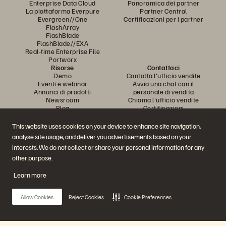
Enterprise Data Cloud
Panoramica dei partner
La piattaforma Everpure
Partner Central
Evergreen//One
Certificazioni per i partner
FlashArray
FlashBlade
FlashBlade//EXA
Real-time Enterprise File
Portworx
Risorse
Contattaci
Demo
Contatta l'ufficio vendite
Eventi e webinar
Avvia una chat con il
Annunci di prodotti
personale di vendita
Newsroom
Chiama l'ufficio vendite
Blog
Certificazioni
Storie dei clienti
Policy per la divulgazione delle
Community dei clienti
vulnerabilità
This website uses cookies on your device to enhance site navigation,
Articolo della knowledge base
analyse site usage, and deliver you advertisements based on your
interests. We do not collect or share your personal information for any
other purpose.
Partecipa alla conversazione
Segui tutti i canali social ufficiali di Everpure
Learn more
Allow Cookies
Reject Cookies
Cookie Preferences
© 2026 Everpure, Inc. Tutti i diritti sono riservati.
Privacy
Termini del sito Web
Note legali
Trust Center
Impostazioni dei cookie