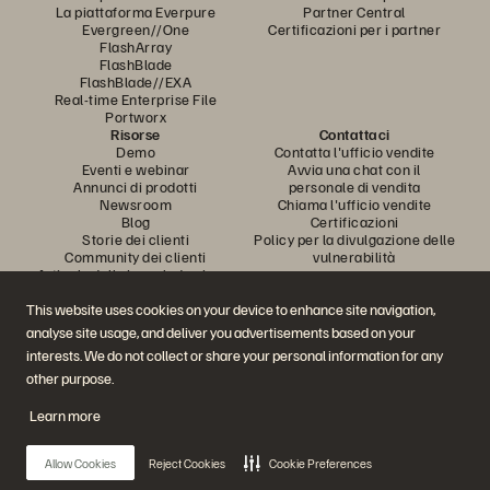
La piattaforma Everpure
Partner Central
Evergreen//One
Certificazioni per i partner
FlashArray
FlashBlade
FlashBlade//EXA
Real-time Enterprise File
Portworx
Risorse
Contattaci
Demo
Contatta l'ufficio vendite
Eventi e webinar
Avvia una chat con il
Annunci di prodotti
personale di vendita
Newsroom
Chiama l'ufficio vendite
Blog
Certificazioni
Storie dei clienti
Policy per la divulgazione delle
Community dei clienti
vulnerabilità
Articolo della knowledge base
This website uses cookies on your device to enhance site navigation,
analyse site usage, and deliver you advertisements based on your
Partecipa alla conversazione
interests. We do not collect or share your personal information for any
Segui tutti i canali social ufficiali di Everpure
other purpose.
Learn more
© 2026 Everpure, Inc. Tutti i diritti sono riservati.
Allow Cookies
Reject Cookies
Cookie Preferences
Privacy
Termini del sito Web
Note legali
Trust Center
Impostazioni dei cookie
Non vendere e non condividere i miei dati