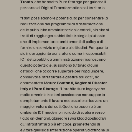
Tronto,
che ha scelto Pure Storage per guidare il
percorso di Digital Transformation nel territorio.
“I dati possiedono le potenzialità per consentire la
realizzazione dei programmi di trasformazione
delle pubbliche amministrazioni centrali, sia che si
tratti di raggiungere obiettivi strategici piuttosto
che di implementare cambiamenti di policy o di
fornire un servizio migliore ai cittadini. Per quanto
sia incoraggiante constatare come i responsabili
ICT della pubblica amministrazione riconoscano
questo potenziale, sussistono tuttavia alcuni
ostacoli che occorre superare per raggiungere,
conservare, strutturare e gestire tali dati”, ha
commentato
Mauro Bonfanti, Regional Director
Italy di Pure Storage
. “L'architettura legacy che
molte amministrazioni possiedono non supporta
completamente il lavoro necessario a ricavare un
maggior valore dai dati. Quel che occorre è un
ambiente ICT moderno in grado di scalare verso
l'alto on-demand, allineare i workload applicativi
all'infrastruttura più efficace, promettendo di
evitare qualsiasi interruzione operativa affinché la