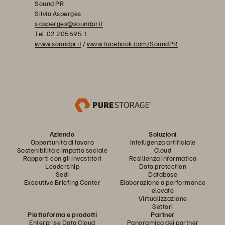
Sound PR
Silvia Asperges
s.asperges@soundpr.it
Tel. 02 205695.1
www.soundpr.it
/
www.facebook.com/SoundPR
Azienda
Soluzioni
Opportunità di lavoro
Intelligenza artificiale
Sostenibilità e impatto sociale
Cloud
Rapporti con gli investitori
Resilienza informatica
Leadership
Data protection
Sedi
Database
Executive Briefing Center
Elaborazione a performance
elevate
Virtualizzazione
Settori
Piattaforma e prodotti
Partner
Enterprise Data Cloud
Panoramica dei partner