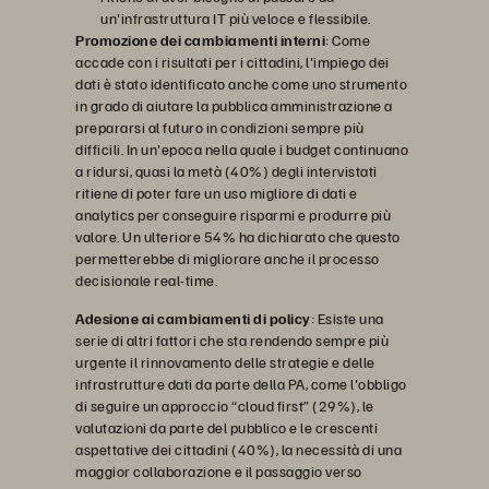
un'infrastruttura IT più veloce e flessibile.
Promozione dei cambiamenti interni
: Come
accade con i risultati per i cittadini, l'impiego dei
dati è stato identificato anche come uno strumento
in grado di aiutare la pubblica amministrazione a
prepararsi al futuro in condizioni sempre più
difficili. In un'epoca nella quale i budget continuano
a ridursi, quasi la metà (40%) degli intervistati
ritiene di poter fare un uso migliore di dati e
analytics per conseguire risparmi e produrre più
valore. Un ulteriore 54% ha dichiarato che questo
permetterebbe di migliorare anche il processo
decisionale real-time.
Adesione ai cambiamenti di policy
: Esiste una
serie di altri fattori che sta rendendo sempre più
urgente il rinnovamento delle strategie e delle
infrastrutture dati da parte della PA, come l'obbligo
di seguire un approccio “cloud first” (29%), le
valutazioni da parte del pubblico e le crescenti
aspettative dei cittadini (40%), la necessità di una
maggior collaborazione e il passaggio verso