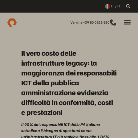
IT / IT
Vendite +39 80 0826 980
Il vero costo delle
infrastrutture legacy: la
maggioranza dei responsabili
ICT della pubblica
amministrazione evidenzia
difficoltà in conformità, costi
e prestazioni
Il 90% dei responsabili ICT della PA italiana
sottolinea il bisogno di spostarsi verso
un'infrastruttura IT più rapida e flessibile. L'85%