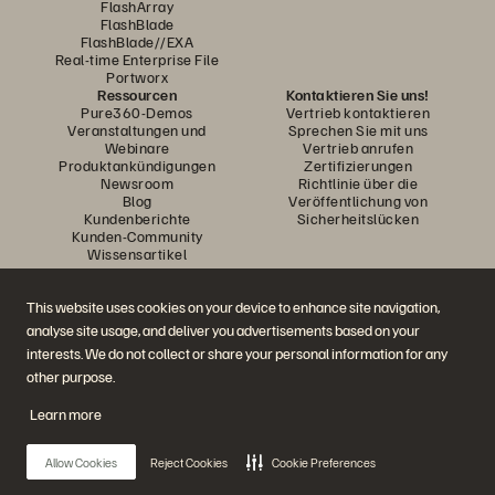
FlashArray
FlashBlade
FlashBlade//EXA
Real-time Enterprise File
Portworx
Ressourcen
Kontaktieren Sie uns!
Pure360-Demos
Vertrieb kontaktieren
Veranstaltungen und
Sprechen Sie mit uns
Webinare
Vertrieb anrufen
Produktankündigungen
Zertifizierungen
Newsroom
Richtlinie über die
Blog
Veröffentlichung von
Kundenberichte
Sicherheitslücken
Kunden-Community
Wissensartikel
This website uses cookies on your device to enhance site navigation,
Diskutiere mit
analyse site usage, and deliver you advertisements based on your
Folgen Sie den Everpure Social Media Kanälen
interests. We do not collect or share your personal information for any
other purpose.
Learn more
© 2026 Everpure, Inc. Alle Rechte vorbehalten.
Datenschutz
Nutzungsbedingungen der Website
Rechtliche Hinweise
Impressum
Allow Cookies
Reject Cookies
Cookie Preferences
Vertrauenszentrum
Cookie-Einstellungen
Meine Daten nicht verkaufen oder weitergeben