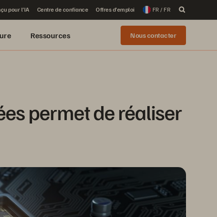
çu pour l’IA
Centre de confiance
Offres d’emploi
FR / FR
ure
Ressources
Nous contacter
s permet de réaliser 