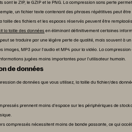
sont le ZIP, le GZIP et le PNG. La compression sans perte permet d
mple, un fichier texte contenant des phrases répétitives peut êtr
la taille des fichiers et les espaces réservés peuvent être remplacé
it la taille des données
en éliminant définitivement certaines inform
peut se traduire par une légère perte de qualité, mais souvent à un
es images, MP3 pour l’audio et MP4 pour la vidéo. La compression a
 informations jugées moins importantes pour l’utilisateur humain.
ion de données
ression de données que vous utilisez, la taille du fichier/des donnée
 compressés prennent moins d’espace sur les périphériques de stoc
sique.
chiers compressés nécessitent moins de bande passante, ce qui accél