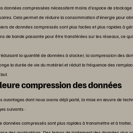
Les données compressées nécessitent moins d’espace de stockage p
ires. Cela permet de réduire la consommation d’énergie pour alime
hiers de données compressés sont plus faciles et plus rapides à gér
ins de bande passante pour être transférées sur les réseaux, ce qu
réduisant la quantité de données à stocker, la compression des don
onge la durée de vie du matériel et réduit la fréquence des rempla
but.
lleure compression des données
res avantages dont nous avons déjà parlé, la mise en œuvre de te
ges suivants :
e données compressés sont plus rapides à transmettre et à traiter
nse des applications. Des temps de traitement des données plus ra