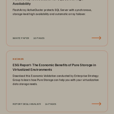
Availability
FlashArray ActiveCluster protects SQL Server with synchronous,
storage-level high availability and automatic array failover.
WHITE PAPER
10 PAGES
03/2025
ESG Report: The Economic Benefits of Pure Storage in
Virtualized Environments
Download this Economic Validation conducted by Enterprise Strategy
Group to learn how Pure Storage can help you with your virtualization
data storage needs.
REPORT DEGLI ANALISTI
16 PAGES