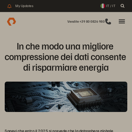
My Updates
IT / IT
Vendite +39 80 0826 980
In che modo una migliore 
compressione dei dati consente 
di risparmiare energia
Sapevi che
entro il 2025 si prevede che la datasphere globale