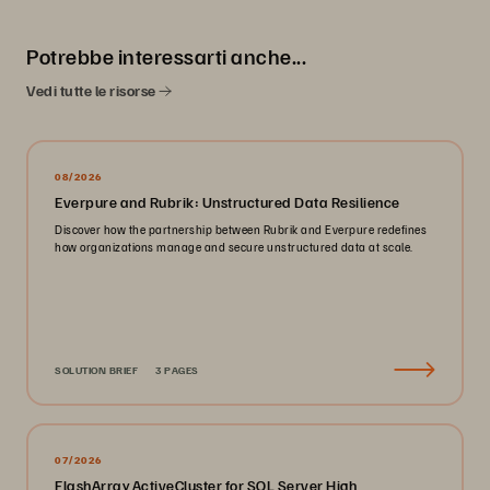
Potrebbe interessarti anche...
Vedi tutte le risorse
08/2026
Everpure and Rubrik: Unstructured Data Resilience
Discover how the partnership between Rubrik and Everpure redefines
how organizations manage and secure unstructured data at scale.
SOLUTION BRIEF
3 PAGES
07/2026
FlashArray ActiveCluster for SQL Server High