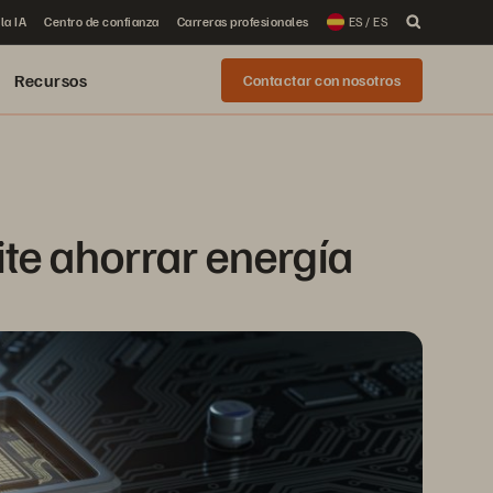
la IA
Centro de confianza
Carreras profesionales
ES / ES
Recursos
Contactar con nosotros
te ahorrar energía