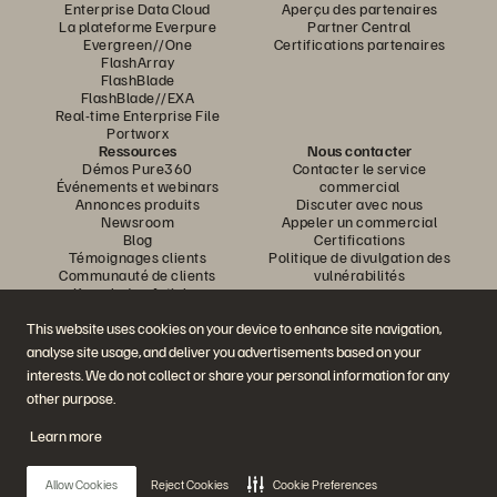
Enterprise Data Cloud
Aperçu des partenaires
La plateforme Everpure
Partner Central
Evergreen//One
Certifications partenaires
FlashArray
FlashBlade
FlashBlade//EXA
Real-time Enterprise File
Portworx
Ressources
Nous contacter
Démos Pure360
Contacter le service
Événements et webinars
commercial
Annonces produits
Discuter avec nous
Newsroom
Appeler un commercial
Blog
Certifications
Témoignages clients
Politique de divulgation des
Communauté de clients
vulnérabilités
Knowledge Articles
This website uses cookies on your device to enhance site navigation,
analyse site usage, and deliver you advertisements based on your
Rejoignez la conversation
interests. We do not collect or share your personal information for any
Suivez-nous sur tous les réseaux sociaux Everpure
other purpose.
Learn more
© 2026 Everpure, Inc. Tous droits réservés.
Allow Cookies
Reject Cookies
Cookie Preferences
Confidentialité
Conditions d’utilisation du site Web
Informations juridiques