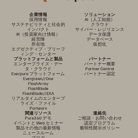
企業情報
ソリューション
採用情報
AI（人工知能）
サステナビリティと社会的
クラウド
インパクト
サイバー・レジリエンス
IR（投資家向け情報）
データ保護
経営陣
データベース
所在地
仮想化
エグゼクティブ・ブリーフ
ィング・センター
プラットフォームと製品
パートナー
エンタープライズ・デー
パートナー概要
タ・クラウド
Partner Central
Everpure プラットフォーム
パートナー認定
Evergreen//One
FlashArray
FlashBlade
FlashBlade//EXA
リアルタイムのエンタープ
ライズ・ファイル
Portworx
関連リソース
連絡先
Pure360 デモ
ご相談・お問い合わせ
イベントと Web セミナー
認定プログラム
製品その他の最新情報
脆弱性開示ポリシー
ニュースルーム
ブログ