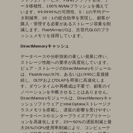
ータ移植性、100% NVMeフラッシュを備えて
います。99.9999%の可用性、5：1の平均デー
タ削減率、10：1の総合効率を実現し、顧客が
購入・管理する必要があるストレージ容量を削
減します。FlashArray//Cは、次世代QLCのフラ
ッシュメモリを採用しています。
DirectMemoryキャッシュ
データベースや分析技術の著しい発展に伴い、
ストレージ性能への要求が高度化しています。
ピュア・ストレージのDirectMemoryモジュール
は、FlashArray//X70、あるいは//X90に直接接
続し、OLTPおよびOLAPを即座に高速化しま
す。ダウンタイムや再構成は不要で、顧客のイ
ノベーションを中断させることはありません。
DirectMemoryモジュールは、DirectMemoryキャ
ッシュソフトウェアとIntel Optaneストレージク
ラスメモリを搭載し、遅延の影響を受けやすい
データベースやエンタープライズアプリケーシ
ョンを高速化します。25〜50%の遅延削減と最
大25%のCPU使用率削減により、コンピューテ