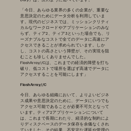
「今日、あらゆる業界の多くの企業が、重要な
意思決定のためにデータ分析を利用していま
す。現代のビジネスでは、ミッションクリティ
カルなワークロードやアプリケーションのみな
らず、ティア2、ティア3といった場合でも、リ
ーズナブルなコストで全てのデータに高速にア
クセスできることが求められています。しか
し、コストの高さという障壁が、その実現を阻
むことも珍しくありませんでした。
FlashArray//Cは、これまでの経済的障壁を打ち
破り、低コストで場所を選ばず高速でデータに
アクセスすることを可能にします」
FlashArray//C
今日、あらゆる組織において、よりよいビジネ
ス成果や意思決定のために、データにいつでも
アクセス可能であることが必要不可欠となって
います。ティア2アプリケーションについて
は、これまで長期にわたり、経済的な制約によ
りディスクベースのデータ保存を余儀なくされ
ていました。その結果、不安定な遅延や管理の