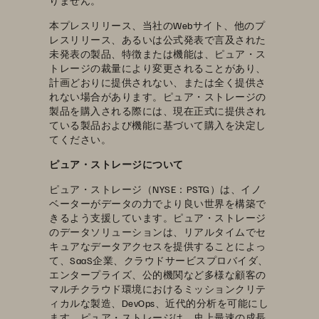
りません。
本プレスリリース、当社のWebサイト、他のプ
レスリリース、あるいは公式発表で言及された
未発表の製品、特徴または機能は、ピュア・ス
トレージの裁量により変更されることがあり、
計画どおりに提供されない、または全く提供さ
れない場合があります。ピュア・ストレージの
製品を購入される際には、現在正式に提供され
ている製品および機能に基づいて購入を決定し
てください。
ピュア・ストレージについて
ピュア・ストレージ（NYSE：PSTG）は、イノ
ベーターがデータの力でより良い世界を構築で
きるよう支援しています。ピュア・ストレージ
のデータソリューションは、リアルタイムでセ
キュアなデータアクセスを提供することによっ
て、SaaS企業、クラウドサービスプロバイダ、
エンタープライズ、公的機関など多様な顧客の
マルチクラウド環境におけるミッションクリテ
ィカルな製造、DevOps、近代的分析を可能にし
ます。ピュア・ストレージは、史上最速の成長