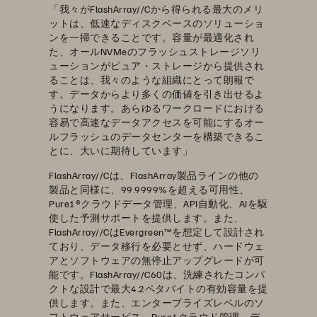
「我々がFlashArray//Cから得られる最大のメリ
ットは、低速なディスクベースのソリューショ
ンを一掃できることです。容量が最適化され
た、オールNVMeのフラッシュストレージソリ
ューションがピュア・ストレージから提供され
ることは、我々のような組織にとって朗報で
す。データからより多くの価値を引き出せるよ
うになります。あらゆるワークロードにおける
容易で高速なデータアクセスを可能にするオー
ルフラッシュのデータセンターを構築できるこ
とに、大いに期待しています」
FlashArray//Cは、FlashArray製品ラインの他の
製品と同様に、99.9999%を超える可用性、
Pure1®クラウドデータ管理、API自動化、AIを駆
使した予測サポートを提供します。また、
FlashArray//CはEvergreen™を想定して設計され
ており、データ移行を必要とせず、ハードウェ
アとソフトウェアの無停止アップグレードが可
能です。FlashArray//C60は、洗練されたコンパ
クトな設計で最大4.2ペタバイトの有効容量を提
供します。また、エンタープライズレベルのソ
フトウェアサービス、Pure1クラウド管理、デ