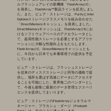
ルフラッシュアレイの新機種「FlashArray//C」
を発表し、FlashArray™製品ラインを拡充しまし
た。また、ピュア・ストレージは、PurityとIntel
Optaneストレージクラスメモリを組み合わせた
「DirectMemoryキャッシュ」を発表しました。
DirectMemoryキャッシュは、FlashArray//Xにお
けるソフトウェアベースのアクセラレータとし
て、超高性能ストレージを必要とするアプリケ
ーションに大幅な性能向上をもたらします。
Flash Array//C、DirectMemoryキャッシュとも
に、今日から日本でも本番環境での提供を予定
しています。
ピュア・ストレージは、フラッシュストレージ
を従来のディスクストレージと同等の価格で提
供し、場所を選ばず高速にデータにアクセスす
ることを可能にした、業界無二のベンダーとし
て、今後も顧客に最新のデータ管理エクスペリ
エンスを提供してまいります。
ピュア・ストレージのFlashArrayジェネラルマ
ネージャー、プラカシュ・ダージ（Prakash
Darji）は、次のように述べています。