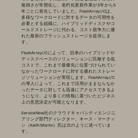
複雑さが常態化し、老朽化更新作業が3年から5
年ごとに発生していました。FlashArray//Cは、
多様なワークロードに対するデータの可用性を
必要とする組織に、ハイブリッドディスクやコ
ールドストレージに代わる、コスト競争力に優
れた最新のフラッシュストレージを提供しま
す。
FlashArray//Cによって、旧来のハイブリッドや
ディスクベースのソリューションに匹敵する低
コストで、これまで最優先に位置づけられてい
なかったワークロードに対する優れたストレー
ジソリューションが実現します。FlashArray//C
の導入によって、これまで活用がままならなか
ったデータに対しても迅速にアクセスできるよ
うになり、より多くの情報に基づいたビジネス
上の意思決定が可能となります。
ServiceNow社のクラウドキャパシティエンジニ
アリング部門ディレクター、キース・マーティ
ン（Keith Martin）氏は次のように述べていま
す。