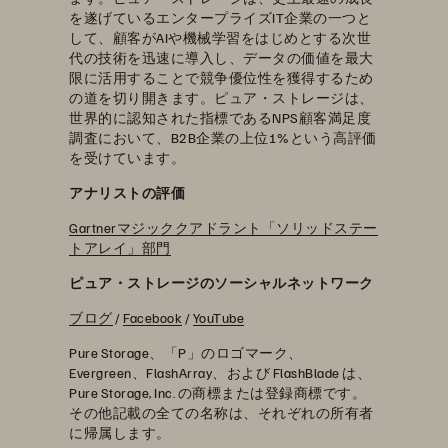
を遂げているエンタープライズIT企業の一つと
して、顧客がAIや機械学習をはじめとする次世
代の技術を迅速に導入し、データの価値を最大
限に活用することで競争優位性を獲得するため
の道を切り開きます。ピュア・ストレージは、
世界的に認知された指標であるNPS顧客満足度
調査において、B2B企業の上位1%という高評価
を受けています。
アナリストの評価
Gartnerマジッククアドラント「ソリッドステー
トアレイ」部門
ピュア・ストレージのソーシャルネットワーク
ブログ
/
Facebook
/
YouTube
Pure Storage、「P」のロゴマーク、
Evergreen、FlashArray、および FlashBlade は、
Pure Storage, Inc. の商標または登録商標です。
その他記載の全ての名称は、それぞれの所有者
に帰属します。