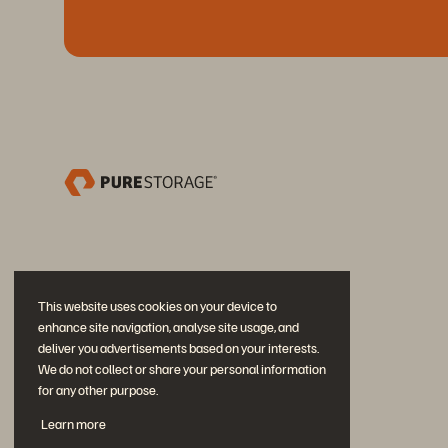
This website uses cookies on your device to
enhance site navigation, analyse site usage, and
deliver you advertisements based on your interests.
We do not collect or share your personal information
for any other purpose.
Únase a la conversación
Learn more
Siga las redes sociales oficiales de Everpure