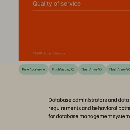
Pure Accelerate
FlashArray//XL
FlashArray//X
FlashArray//
Database administrators and data a
requirements and behavioral patter
for database management systems a