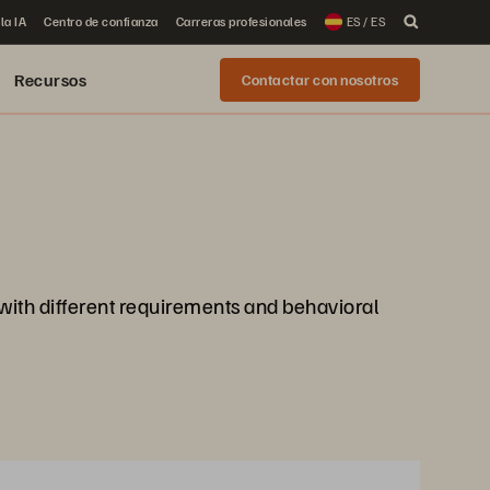
la IA
Centro de confianza
Carreras profesionales
ES / ES
Recursos
Contactar con nosotros
 with different requirements and behavioral