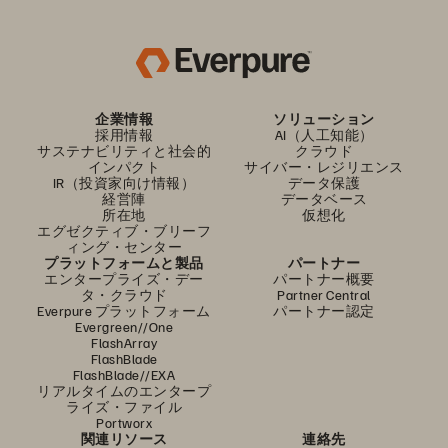
企業情報
ソリューション
採用情報
AI（人工知能）
サステナビリティと社会的
クラウド
インパクト
サイバー・レジリエンス
IR（投資家向け情報）
データ保護
経営陣
データベース
所在地
仮想化
エグゼクティブ・ブリーフ
ィング・センター
プラットフォームと製品
パートナー
エンタープライズ・デー
パートナー概要
タ・クラウド
Partner Central
Everpure プラットフォーム
パートナー認定
Evergreen//One
FlashArray
FlashBlade
FlashBlade//EXA
リアルタイムのエンタープ
ライズ・ファイル
Portworx
関連リソース
連絡先