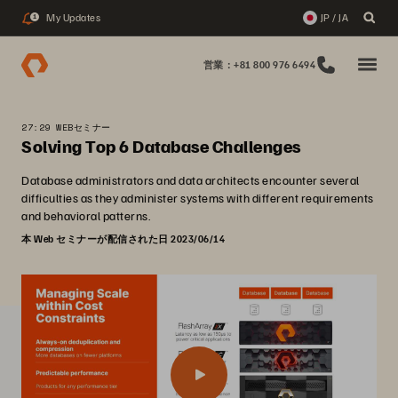
My Updates
JP / JA
1
営業：+81 800 976 6494
27:29 WEBセミナー
Solving Top 6 Database Challenges
Database administrators and data architects encounter several
difficulties as they administer systems with different requirements
and behavioral patterns.
本 Web セミナーが配信された日 2023/06/14