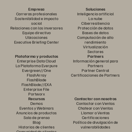
Empresa
Soluciones
Carreras profesionales
Inteligencia artificial
Sostenibilidad e impacto
La nube
social
Ciberresiliencia
Relaciones con los inversores
Protección de datos
Equipo directivo
Bases de datos
Ubicaciones
Computación de alto
Executive Briefing Center
rendimiento
Virtualización
Sectores
Plataforma y productos
Partners
Enterprise Data Cloud
Información general para
La Plataforma Everpure
Partners
Evergreen//One
Partner Central
FlashArray
Certificaciones de Partners
FlashBlade
FlashBlade//EXA
Enterprise File
Portworx
Recursos
Contactar con nosotros
Demos
Contactar con Ventas
Eventos y Webinars
Chatear con Ventas
Anuncios de productos
Llamar a Ventas
Sala de prensa
Certificaciones
Blog
Política de divulgación de
Historias de clientes
vulnerabilidades
Comunidad de clientes