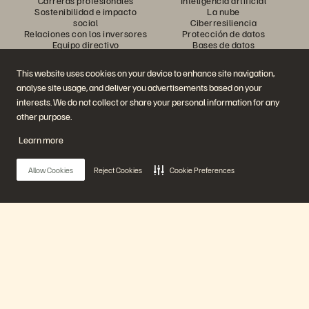
Carreras profesionales
Inteligencia artificial
Sostenibilidad e impacto
La nube
social
Ciberresiliencia
Relaciones con los inversores
Protección de datos
Equipo directivo
Bases de datos
Ubicaciones
Computación de alto
Executive Briefing Center
rendimiento
This website uses cookies on your device to enhance site navigation,
Virtualización
analyse site usage, and deliver you advertisements based on your
Sectores
Plataforma y productos
Partners
interests. We do not collect or share your personal information for any
Enterprise Data Cloud
Información general para
other purpose.
La Plataforma Everpure
Partners
Evergreen//One
Partner Central
Learn more
FlashArray
Certificaciones de Partners
FlashBlade
FlashBlade//EXA
Allow Cookies
Reject Cookies
Cookie Preferences
Enterprise File
Portworx
Recursos
Contactar con nosotros
Demos
Contactar con Ventas
Eventos y Webinars
Chatear con Ventas
Anuncios de productos
Llamar a Ventas
Main Menu
Sala de prensa
Certificaciones
Blog
Política de divulgación de
Historias de clientes
vulnerabilidades
Nuestra Plataforma
Comunidad de clientes
Artículos divulgativos