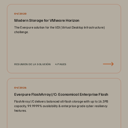
04/2020
Modern Storage for VMware Horizon
The Everpure solution for the VDI (Virtual Desktop Infrastructure)
challenge.
RESUMEN DE LA SOLUCIÓN
4 PAGES
04/2026
Everpure FlashArray//C: Economical Enterprise Flash
FlashArray//C delivers balanced all-flash storage with up to 16.3PB
capacity, 99.9999% availability & enterprise-grade cyber resiliency
features.