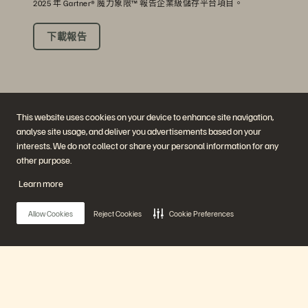
2025 年 Gartner® 魔力象限™ 報告企業級儲存平台項目。
下載報告
This website uses cookies on your device to enhance site navigation,
analyse site usage, and deliver you advertisements based on your
interests. We do not collect or share your personal information for any
other purpose.
公司
解決方案
Learn more
職涯
人工智慧
持續性與社會影響力
雲端
投資人關係
網路復原力
Allow Cookies
Reject Cookies
Cookie Preferences
領導團隊
資料保護
地點
資料庫
高階主管簡報中心
高效能運算
虛擬化
產業
平台與產品
合作夥伴
Main Menu
企業級資料雲端
合作夥伴總覽
Everpure 平台
合作夥伴中心
Evergreen//One
合作夥伴認證