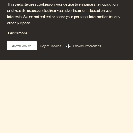
ィング・センター
This website uses cookies on your device to enhance site navigation,
プラットフォームと製品
パートナー
analyse site usage, and deliver you advertisements based on your
エンタープライズ・デー
パートナー概要
タ・クラウド
Partner Central
interests. We do not collect or share your personal information for any
Everpure プラットフォーム
パートナー認定
other purpose.
Evergreen//One
FlashArray
Learn more
FlashBlade
FlashBlade//EXA
リアルタイムのエンタープ
Allow Cookies
Reject Cookies
Cookie Preferences
ライズ・ファイル
Portworx
関連リソース
連絡先
Pure360 デモ
ご相談・お問い合わせ
イベントと Web セミナー
認定プログラム
製品その他の最新情報
脆弱性開示ポリシー
Main Menu
ニュースルーム
ブログ
導入事例
プラットフォーム
お客さまコミュニティ
ナレッジ・用語
製品
公式 SNS
是非フォローをお願いします！
ソリューション