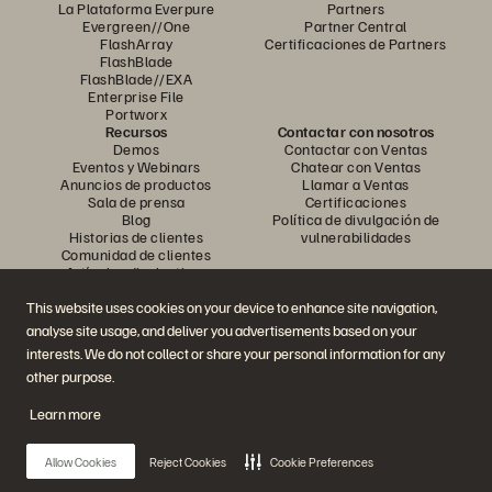
La Plataforma Everpure
Partners
Evergreen//One
Partner Central
FlashArray
Certificaciones de Partners
FlashBlade
FlashBlade//EXA
Enterprise File
Portworx
Recursos
Contactar con nosotros
Demos
Contactar con Ventas
Eventos y Webinars
Chatear con Ventas
Anuncios de productos
Llamar a Ventas
Sala de prensa
Certificaciones
Blog
Política de divulgación de
Historias de clientes
vulnerabilidades
Comunidad de clientes
Artículos divulgativos
This website uses cookies on your device to enhance site navigation,
analyse site usage, and deliver you advertisements based on your
Únase a la conversación
interests. We do not collect or share your personal information for any
Siga las redes sociales oficiales de Everpure
other purpose.
Learn more
© 2026 Everpure, Inc. Todos los derechos reservados.
Allow Cookies
Reject Cookies
Cookie Preferences
Política de privacidad
Condiciones de uso del Sitio Web
Aviso legal
Centro de confianza
Configuración de cookies
No vendan ni compartan mis datos