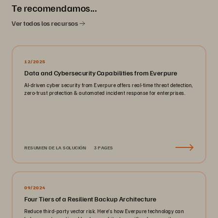
Te recomendamos...
Ver todos los recursos
12/2025
Data and Cybersecurity Capabilities from Everpure
AI-driven cyber security from Everpure offers real-time threat detection,
zero-trust protection & automated incident response for enterprises.
RESUMEN DE LA SOLUCIÓN
3 PAGES
09/2024
Four Tiers of a Resilient Backup Architecture
Reduce third-party vector risk. Here’s how Everpure technology can