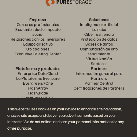
Empresa
Soluciones
Carreras profesionales
Inteligencia artificial
Sostenibilidad e impacto
La nube
social
Ciberresiliencia
Relaciones con los inversores
Protección de datos
Equipo directivo
Bases de datos
Ubicaciones
Computación de alto
Executive Briefing Center
rendimiento
Virtualización
Sectores
Plataforma y productos
Partners
Enterprise Data Cloud
Información general para
La Plataforma Everpure
Partners
Evergreen//One
Partner Central
FlashArray
Certificaciones de Partners
FlashBlade
FlashBlade//EXA
Enterprise File
Portworx
This website uses cookies on your device to enhance site navigation,
Recursos
Contactar con nosotros
analyse site usage, and deliver you advertisements based on your
Demos
Contactar con Ventas
interests. We do not collect or share your personal information for any
Eventos y Webinars
Chatear con Ventas
Anuncios de productos
Llamar a Ventas
other purpose.
Sala de prensa
Certificaciones
Blog
Política de divulgación de