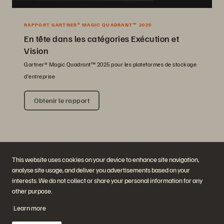
RAPPORT GARTNER® MAGIC QUADRANT™ 2025
En tête dans les catégories Exécution et
Vision
Gartner® Magic Quadrant™ 2025 pour les plateformes de stockage
d’entreprise
Obtenir le rapport
This website uses cookies on your device to enhance site navigation,
analyse site usage, and deliver you advertisements based on your
interests. We do not collect or share your personal information for any
other purpose.
Société
Solutions
Learn more
Carrières
Intelligence artificielle
Développement durable et
Cloud