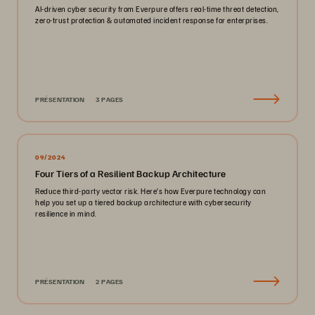
AI-driven cyber security from Everpure offers real-time threat detection,
zero-trust protection & automated incident response for enterprises.
PRÉSENTATION
3 PAGES
09/2024
Four Tiers of a Resilient Backup Architecture
Reduce third-party vector risk. Here’s how Everpure technology can
help you set up a tiered backup architecture with cybersecurity
resilience in mind.
PRÉSENTATION
2 PAGES