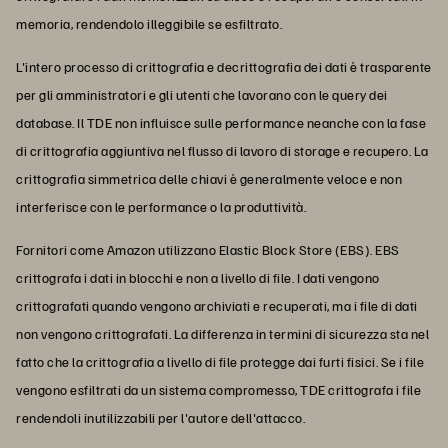
memoria, rendendolo illeggibile se esfiltrato.
L'intero processo di crittografia e decrittografia dei dati è trasparente
per gli amministratori e gli utenti che lavorano con le query dei
database. Il TDE non influisce sulle performance neanche con la fase
di crittografia aggiuntiva nel flusso di lavoro di storage e recupero. La
crittografia simmetrica delle chiavi è generalmente veloce e non
interferisce con le performance o la produttività.
Fornitori come Amazon utilizzano Elastic Block Store (EBS). EBS
crittografa i dati in blocchi e non a livello di file. I dati vengono
crittografati quando vengono archiviati e recuperati, ma i file di dati
non vengono crittografati. La differenza in termini di sicurezza sta nel
fatto che la crittografia a livello di file protegge dai furti fisici. Se i file
vengono esfiltrati da un sistema compromesso, TDE crittografa i file
rendendoli inutilizzabili per l'autore dell'attacco.