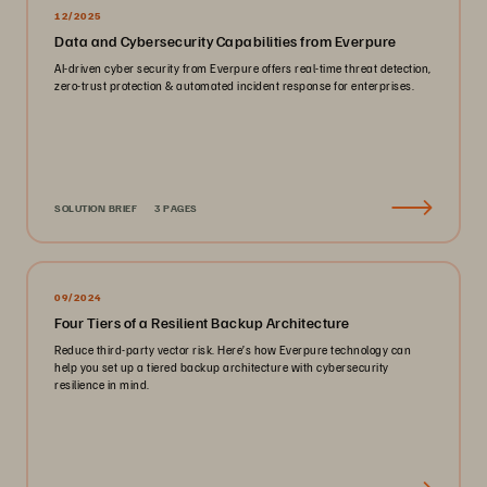
12/2025
Data and Cybersecurity Capabilities from Everpure
AI-driven cyber security from Everpure offers real-time threat detection,
zero-trust protection & automated incident response for enterprises.
SOLUTION BRIEF
3 PAGES
09/2024
Four Tiers of a Resilient Backup Architecture
Reduce third-party vector risk. Here’s how Everpure technology can
help you set up a tiered backup architecture with cybersecurity
resilience in mind.