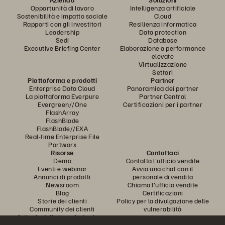
Opportunità di lavoro
Intelligenza artificiale
Sostenibilità e impatto sociale
Cloud
Rapporti con gli investitori
Resilienza informatica
Leadership
Data protection
Sedi
Database
Executive Briefing Center
Elaborazione a performance
elevate
Virtualizzazione
Settori
Piattaforma e prodotti
Partner
Enterprise Data Cloud
Panoramica dei partner
La piattaforma Everpure
Partner Central
Evergreen//One
Certificazioni per i partner
FlashArray
FlashBlade
FlashBlade//EXA
Real-time Enterprise File
Portworx
Risorse
Contattaci
Demo
Contatta l'ufficio vendite
Eventi e webinar
Avvia una chat con il
Annunci di prodotti
personale di vendita
Newsroom
Chiama l'ufficio vendite
Blog
Certificazioni
Storie dei clienti
Policy per la divulgazione delle
Community dei clienti
vulnerabilità
Articolo della knowledge base