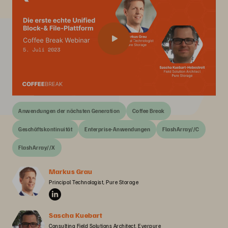
Anwendungen der nächsten Generation
Coffee Break
Geschäftskontinuität
Enterprise-Anwendungen
FlashArray//C
FlashArray//X
Markus Grau
Principal Technologist, Pure Storage
Sascha Kuebart
Consulting Field Solutions Architect, Everpure