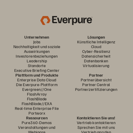
Unternehmen
Lösungen
Jobs
Künstliche Intelligenz
Nachhaltigkeit und soziale
Cloud
Auswirkungen
Cyber-Resilienz
Investorenbeziehungen
Datensicherheit
Leadership
Datenbanken
Standorte
Virtualisierung
Executive Briefing Center
Plattform und Produkte
Partner
Enterprise Data Cloud
Partnerübersicht
Die Everpure-Plattform
Partner Central
Evergreen//One
Partnerzertifizierungen
FlashArray
FlashBlade
FlashBlade//EXA
Real-time Enterprise File
Portworx
Ressourcen
Kontaktieren Sie uns!
Pure360-Demos
Vertrieb kontaktieren
Veranstaltungen und
Sprechen Sie mit uns
Webinare
Vertrieb anrufen