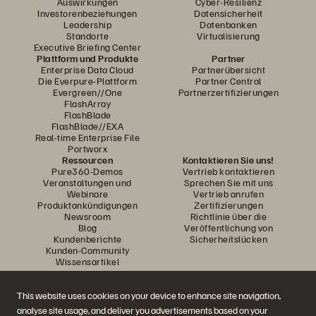
Auswirkungen
Cyber-Resilienz
Investorenbeziehungen
Datensicherheit
Leadership
Datenbanken
Standorte
Virtualisierung
Executive Briefing Center
Plattform und Produkte
Partner
Enterprise Data Cloud
Partnerübersicht
Die Everpure-Plattform
Partner Central
Evergreen//One
Partnerzertifizierungen
FlashArray
FlashBlade
FlashBlade//EXA
Real-time Enterprise File
Portworx
Ressourcen
Kontaktieren Sie uns!
Pure360-Demos
Vertrieb kontaktieren
Veranstaltungen und
Sprechen Sie mit uns
Webinare
Vertrieb anrufen
Produktankündigungen
Zertifizierungen
Newsroom
Richtlinie über die
Blog
Veröffentlichung von
Kundenberichte
Sicherheitslücken
Kunden-Community
Wissensartikel
This website uses cookies on your device to enhance site navigation,
Diskutiere mit
analyse site usage, and deliver you advertisements based on your