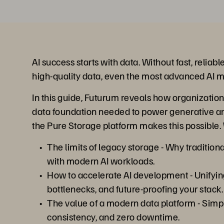
AI success starts with data. Without fast, reliabl
high-quality data, even the most advanced AI mo
In this guide, Futurum reveals how organizatio
data foundation needed to power generative 
the Pure Storage platform makes this possible. 
The limits of legacy storage - Why tradition
with modern AI workloads.
How to accelerate AI development - Unifyin
bottlenecks, and future-proofing your stack.
The value of a modern data platform - Simpl
consistency, and zero downtime.