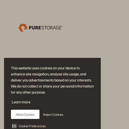
This website uses cookies on your device to
enhance site navigation, analyse site usage, and
deliver you advertisements based on your interests.
We do not collect or share your personal information
for any other purpose.
Participe da conversa
Learn more
Siga todas as redes sociais da Everpure
Allow Cookies
Reject Cookies
Cookie Preferences