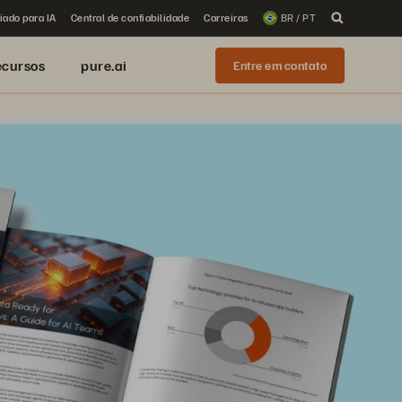
iado para IA
Central de confiabilidade
Carreiras
BR / PT
ecursos
pure.ai
Entre em contato