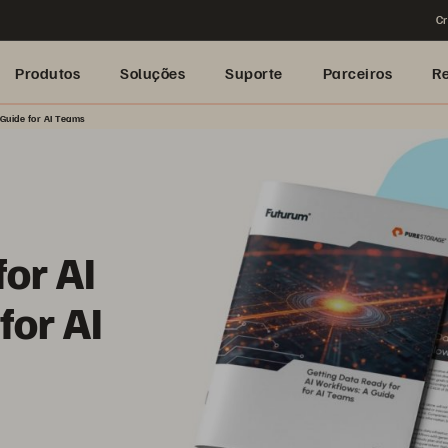
Cr
Produtos
Soluções
Suporte
Parceiros
R
 Guide for AI Teams
or AI
for AI