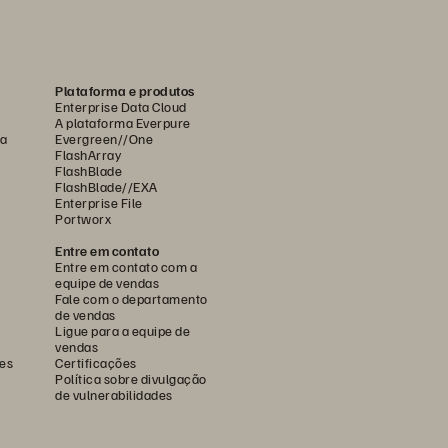
Plataforma e produtos
Enterprise Data Cloud
A plataforma Everpure
ca
Evergreen//One
FlashArray
FlashBlade
FlashBlade//EXA
Enterprise File
Portworx
Entre em contato
Entre em contato com a
equipe de vendas
Fale com o departamento
de vendas
Ligue para a equipe de
vendas
es
Certificações
Política sobre divulgação
de vulnerabilidades