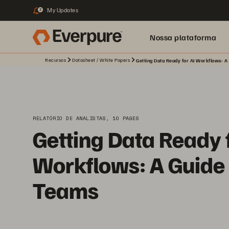
My Updates
2
Nossa plataforma
Recursos
Datasheet / White Papers
Getting Data Ready for AI Workflows: A
RELATÓRIO DE ANALISTAS, 10 PAGES
Getting Data Ready f
Workflows: A Guide 
Teams