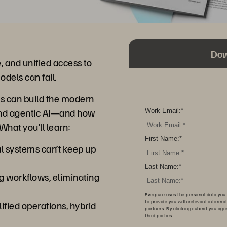
Dow
e, and unified access to
dels can fail.
ns can build the modern
and agentic AI—and how
Work Email:
*
What you’ll learn:
First Name:
*
al systems can’t keep up
Last Name:
*
g workflows, eliminating
Everpure uses the personal data you 
to provide you with relevant informa
ified operations, hybrid
partners. By clicking submit you agr
third parties.