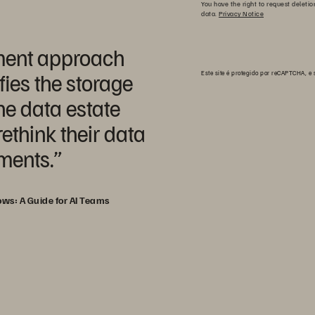
You have the right to request deletio
data.
Privacy Notice
ment approach
fies the storage
Este site é protegido por reCAPTCHA, e
he data estate
ethink their data
ments.”
ows: A Guide for AI Teams