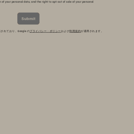
n of your personal data, and the right to opt-out of sale of your personal
Submit
されており、Google の
プライバシー・ポリシー
および
利用規約
が適用されます。