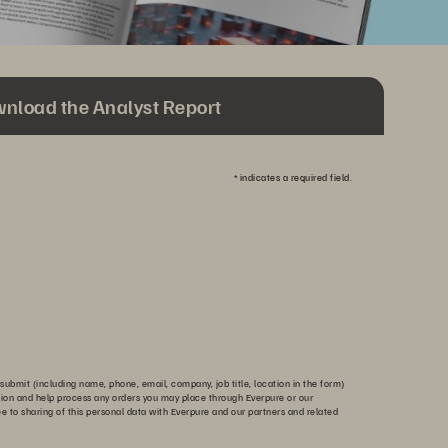
nload the Analyst Report
*
indicates a required field.
submit (including name, phone, email, company, job title, location in the form)
tion and help process any orders you may place through Everpure or our
ee to sharing of this personal data with Everpure and our partners and related