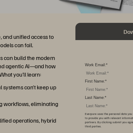
Dow
e, and unified access to
dels can fail.
ns can build the modern
and agentic AI—and how
Work Email:
*
What you’ll learn:
First Name:
*
al systems can’t keep up
Last Name:
*
g workflows, eliminating
Everpure uses the personal data you 
to provide you with relevant informa
ified operations, hybrid
partners. By clicking submit you agr
third parties.