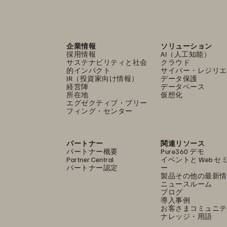
企業情報
ソリューション
採用情報
AI（人工知能）
サステナビリティと社会
クラウド
的インパクト
サイバー・レジリエ
IR（投資家向け情報）
データ保護
経営陣
データベース
所在地
仮想化
エグゼクティブ・ブリー
フィング・センター
パートナー
関連リソース
パートナー概要
Pure360 デモ
Partner Central
イベントと Web セ
パートナー認定
ー
製品その他の最新情
ニュースルーム
ブログ
導入事例
お客さまコミュニテ
ナレッジ・用語