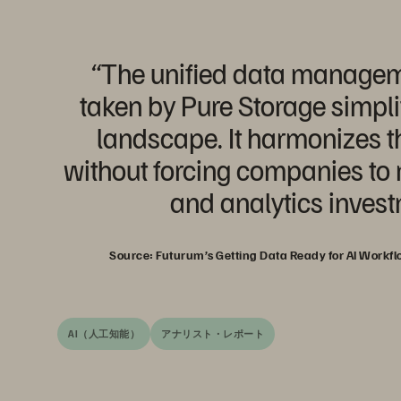
“The unified data manage
taken by Pure Storage simpli
landscape. It harmonizes t
without forcing companies to r
and analytics invest
Source: Futurum’s Getting Data Ready for AI Workfl
AI（人工知能）
アナリスト・レポート