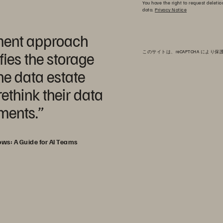
You have the right to request deletio
data.
Privacy Notice
ment approach
fies the storage
このサイトは、reCAPTCHA により保護
he data estate
ethink their data
ments.”
ows: A Guide for AI Teams