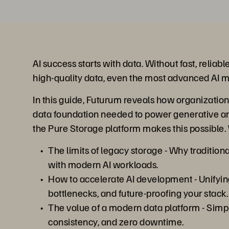
AI success starts with data. Without fast, reliabl
high-quality data, even the most advanced AI mo
In this guide, Futurum reveals how organizatio
data foundation needed to power generative 
the Pure Storage platform makes this possible. 
The limits of legacy storage - Why tradition
with modern AI workloads.
How to accelerate AI development - Unifyin
bottlenecks, and future-proofing your stack.
The value of a modern data platform - Simpl
consistency, and zero downtime.