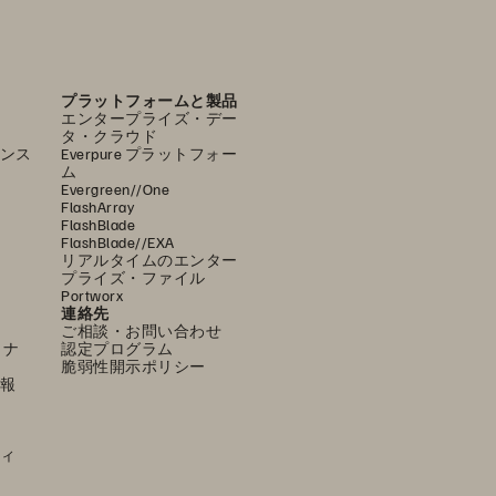
プラットフォームと製品
エンタープライズ・デー
タ・クラウド
ンス
Everpure プラットフォー
ム
Evergreen//One
FlashArray
FlashBlade
FlashBlade//EXA
リアルタイムのエンター
プライズ・ファイル
Portworx
連絡先
ご相談・お問い合わせ
ミナ
認定プログラム
脆弱性開示ポリシー
報
ィ