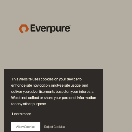
This website uses cookies on your device to
enhance site navigation, analyse site usage, and
deliver you advertisements based on your interests.
We do not collect or share your personal information
for any other purpose.
公式 SNS
Learn more
是非フォローをお願いします！
Allow Cookies
Reject Cookies