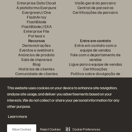
Enterprise Data Cloud
Visão geral do parceiro
A plataforma Everpure
Central de parceiros
Evergreen//One
Certificações de parceiro
FlashArray
FlashBlade
FlashBlade//EXA
Enterprise File
Portworx
Recursos
Entre em contato
Demonstrações
Entre em contato com a
Eventos e webinars
equipe de vendas
Anúncios de produto
Fale com o departamento de
Sala de imprensa
vendas
Blog
Ligue para a equipe de vendas
Histórias de clientes
Certificações
Comunidade de clientes
Política sobre divulgação de
Artigos sobre conhecimentos
vulnerabilidades
This website uses cookies on your device to enhance site navigation,
analyse site usage, and deliver you advertisements based on your
Participe da conversa
interests. We do not collect or share your personal information for any
Siga todas as redes sociais da Everpure
other purpose.
Learn more
© 2026 Everpure, Inc. Todos os direitos reservados.
Allow Cookies
Reject Cookies
Cookie Preferences
Privacidade
Termos do site
Questões legais
Central de confiabilidade