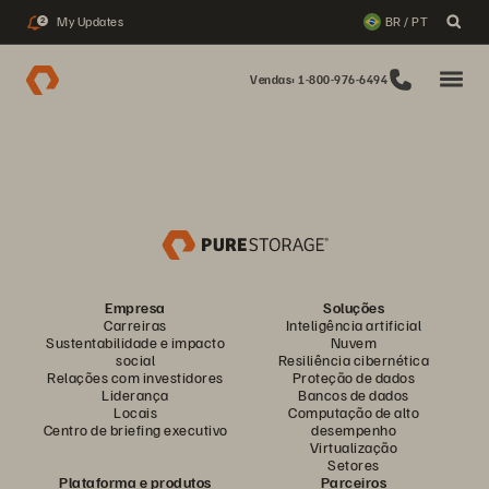
My Updates
BR / PT
2
Vendas: 1-800-976-6494
Empresa
Soluções
Carreiras
Inteligência artificial
Sustentabilidade e impacto
Nuvem
social
Resiliência cibernética
Relações com investidores
Proteção de dados
Liderança
Bancos de dados
Locais
Computação de alto
Centro de briefing executivo
desempenho
Virtualização
Setores
Plataforma e produtos
Parceiros