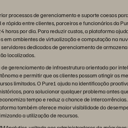
riar processos de gerenciamento e suporte coesos para
e rápida entre clientes, parceiros e funcionários da Pu
4 horas por dia. Para reduzir custos, a plataforma ajuda
es em ambientes de virtualização e computação na nuve
os servidores dedicados de gerenciamento de armazena
tão localizados.
e gerenciamento de infraestrutura orientada por intelig
utônoma e permitir que os clientes possam atingir as m
rsos limitados. O Pure1 ajuda na identificação proativ
históricos, para solucionar qualquer problema antes que
economiza tempo e reduz a chance de intercorrências.
aforma também oferece maior visibilidade do desem
imizando a utilização de recursos.
MAnalytics, voltado aos administradores de máquinas v