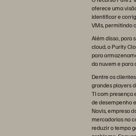
oferece uma visã
identificar e cor
VMs, permitindo q
Além disso, para
cloud, o Purity 
para armazenament
da nuvem e para 
Dentre os cliente
grandes players d
TI com presença e
de desempenho e 
Navis, empresa da
mercadorias na c
reduzir o tempo 