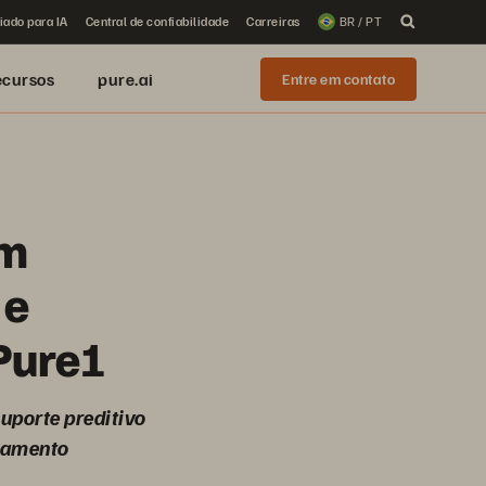
iado para IA
Central de confiabilidade
Carreiras
BR / PT
ecursos
pure.ai
Entre em contato
em
 e
Pure1
uporte preditivo
enamento