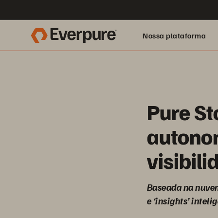
Nossa plataforma
Pure St
autono
visibil
Baseada na nuvem
e ‘insights’ inte