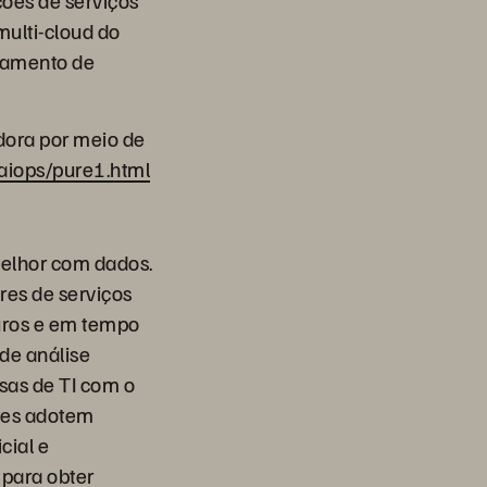
ções de serviços
multi-cloud do
iamento de
dora por meio de
aiops/pure1.html
melhor com dados.
es de serviços
uros e em tempo
de análise
as de TI com o
ntes adotem
cial e
 para obter