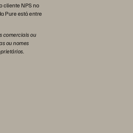
o cliente NPS no
da Pure está entre
as comerciais ou
das ou nomes
rietários.