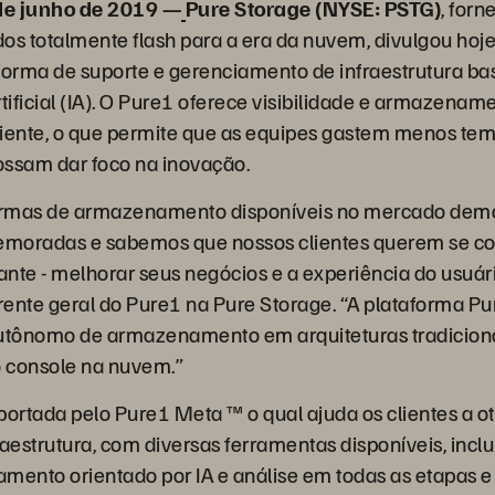
de junho de 2019
—
Pure Storage (NYSE: PSTG)
, for
os totalmente flash para a era da nuvem, divulgou hoje
forma de suporte e gerenciamento de infraestrutura b
rtificial (IA). O Pure1 oferece visibilidade e armazen
ente, o que permite que as equipes gastem menos te
possam dar foco na inovação.
formas de armazenamento disponíveis no mercado dem
moradas e sabemos que nossos clientes querem se co
nte - melhorar seus negócios e a experiência do usuário
ente geral do Pure1 na Pure Storage. “A plataforma Pu
tônomo de armazenamento em arquiteturas tradicionais
o console na nuvem.”
portada pelo Pure1 Meta ™ o qual ajuda os clientes a ot
raestrutura, com diversas ferramentas disponíveis, incl
iamento orientado por IA e análise em todas as etapas