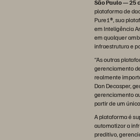
São Paulo — 25 
plataforma de dad
Pure1®, sua plata
em Inteligência A
em qualquer ambi
infraestrutura e 
“As outras plata
gerenciamento de
realmente importa
Dan Decasper, ger
gerenciamento au
partir de um únic
A plataforma é su
automatizar a inf
preditivo, gerenc