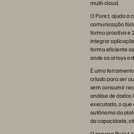
multi-cloud.
O Pure1 ajuda a c
comunicação fácil 
forma proativa e 2
integrar aplicaçõ
forma eficiente 
onde os arrays es
É uma ferramenta d
criada para ser a
sem consumir recu
análise de dados 
executado, o que 
autônoma da plat
da capacidade, ot
O recurso Pure1 V