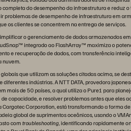
o completa do desempenho da infraestrutura e reduz o
rigir problemas de desempenho de infraestrutura em a
ue os clientes se concentrem na entrega de serviços.
 simplificar o gerenciamento de dados armazenados em
CloudSnap™ integrado ao FlashArray™ maximiza o poten
o e recuperação de dados, com transferência intelige
a nuvem.
s globais que utilizam as soluções citadas acima, se de
e diferentes indústrias. A NTT DATA, provedora japones
m mais de 50 países, a qual utiliza o Pure1 para plane
de capacidade, e resolver problemas antes que eles a
 Cargotec Corporation, está transformando a forma de
adeia global de suprimentos oceânicos, usando o VMAn
gasto com
troubleshooting
, identificando rapidamente o