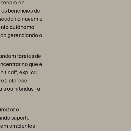
necedora de
 os benefícios do
aseada na nuvem e
amento autônomo
mpo gerenciando a
andam tarefas de
ncentrar no que é
 final”, explica
re1 oferece
 ou híbridas - a
imizar e
uindo suporte
 e em ambientes