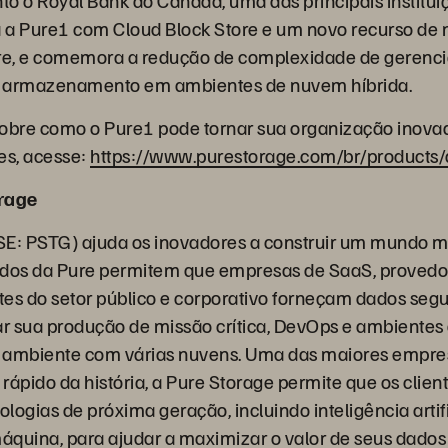
o o Royal Bank do Canadá, uma das principais institui
iza a Pure1 com Cloud Block Store e um novo recurso de 
e, e comemora a redução de complexidade de gerenc
de armazenamento em ambientes de nuvem híbrida.
sobre como o Pure1 pode tornar sua organização inova
es, acesse:
https://www.purestorage.com/br/products/
orage
SE: PSTG) ajuda os inovadores a construir um mundo 
ados da Pure permitem que empresas de SaaS, provedor
es do setor público e corporativo forneçam dados seg
ar sua produção de missão crítica, DevOps e ambientes 
mbiente com várias nuvens. Uma das maiores empres
rápido da história, a Pure Storage permite que os clie
ogias de próxima geração, incluindo inteligência artifi
quina, para ajudar a maximizar o valor de seus dados