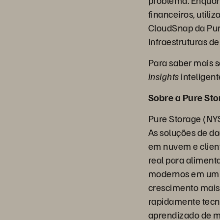
problema. Enquant
financeiros, util
CloudSnap da Pur
infraestruturas 
Para saber mais 
insights
inteligent
Sobre a Pure St
Pure Storage (NY
As soluções de d
em nuvem e client
real para aliment
modernos em um a
crescimento mais 
rapidamente tecnol
aprendizado de má