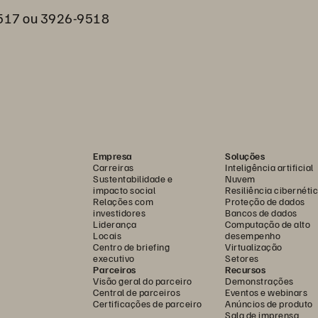
9517 ou 3926-9518
Empresa
Soluções
Carreiras
Inteligência artificial
Sustentabilidade e
Nuvem
impacto social
Resiliência cibernéti
Relações com
Proteção de dados
investidores
Bancos de dados
Liderança
Computação de alto
Locais
desempenho
Centro de briefing
Virtualização
executivo
Setores
Parceiros
Recursos
Visão geral do parceiro
Demonstrações
Central de parceiros
Eventos e webinars
Certificações de parceiro
Anúncios de produto
Sala de imprensa