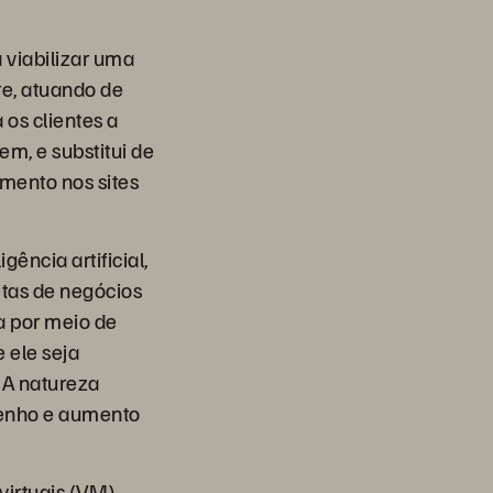
 viabilizar uma
re, atuando de
 os clientes a
m, e substitui de
mento nos sites
ência artificial,
etas de negócios
a por meio de
 ele seja
 A natureza
penho e aumento
irtuais (VM),