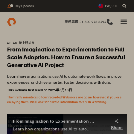
My Updates
TW / ZH
2
業務專線：1-800-976-6494
42:46 線上研討會
From Imagination to Experimentation to Full
Scale Adoption: How to Ensure a Successful
Generative AI Project
Learn how organizations use AI to automate workflows, improve
experiences, and drive smarter, faster decisions with data.
This webinar first aired on 2025年6月18日
The first 5 minute(s) of our recorded Webinars are open; however, if you are
enjoying them, we’ll ask for a little information to finish watching.
From Imagination to Experimentation to Full Scale Adoption: How to ensure a successful Generative AI Project
Share
Learn how organizations use AI to automate workflows, improve experiences, and drive smarter, faster decisions with data