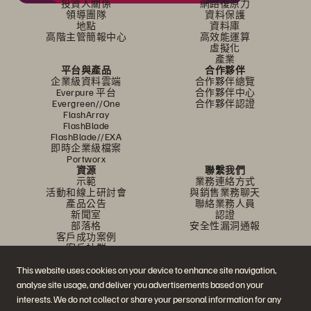
投資人關係
網路復原力
領導團隊
資料保護
地點
資料庫
高階主管簡報中心
高效能運算
虛擬化
產業
平台與產品
合作夥伴
企業級資料雲端
合作夥伴總覽
Everpure 平台
合作夥伴中心
Evergreen//One
合作夥伴認證
FlashArray
FlashBlade
FlashBlade//EXA
即時企業級檔案
Portworx
資源
聯繫我們
示範
業務連絡方式
活動和線上研討會
與銷售業務聊天
產品公告
聯絡業務人員
新聞室
認證
部落格
安全性漏洞通報
客戶成功案例
客戶社群
知識文章
This website uses cookies on your device to enhance site navigation,
analyse site usage, and deliver you advertisements based on your
加入討論
interests. We do not collect or share your personal information for any