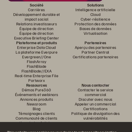
Société
Solutions
Carrières
Intelligence artificielle
Développement durable et
Cloud
impact social
Cyber-résilience
Relations investisseurs
Protection des données
Équipe de direction
Bases de données
Équipe de direction
Virtualisation
Executive Briefing Center
Plateforme et produits
Partenaires
Enterprise Data Cloud
Aperçu des partenaires
La plateforme Everpure
Partner Central
Evergreen//One
Certifications partenaires
FlashArray
FlashBlade
FlashBlade//EXA
Real-time Enterprise File
Portworx
Ressources
Nous contacter
Démos Pure360
Contacter le service
Événements et webinars
commercial
Annonces produits
Discuter avec nous
Newsroom
Appeler un commercial
Blog
Certifications
Témoignages clients
Politique de divulgation des
Communauté de clients
vulnérabilités
Knowledge Articles