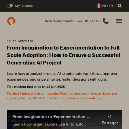
My Updates
FR / FR
2
Service commercial : +33 8 01 84 16 66
42:46 WEBINARS
From Imagination to Experimentation to Full
Scale Adoption: How to Ensure a Successful
Generative AI Project
Learn how organizations use AI to automate workflows, improve
experiences, and drive smarter, faster decisions with data.
This webinar first aired on 18 juin 2025
The first 5 minute(s) of our recorded Webinars are open; however, if you are
enjoying them, we’ll ask for a little information to finish watching.
From Imagination to Experimentation to Full Scale Adoption: How to ensure a successful Generative AI Project
Partager
Learn how organizations use AI to automate workflows, improve experiences, and drive smarter, faster decisions with data