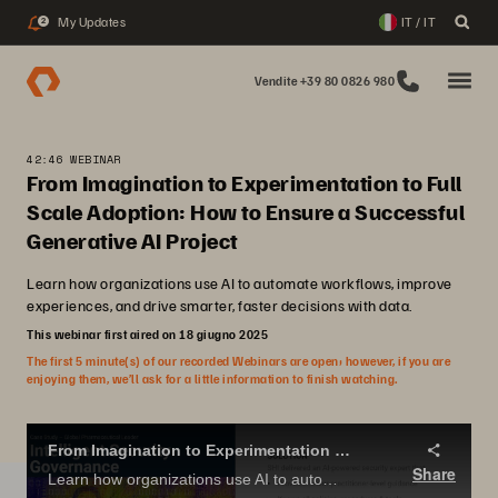
My Updates
IT / IT
2
Vendite +39 80 0826 980
42:46 WEBINAR
From Imagination to Experimentation to Full
Scale Adoption: How to Ensure a Successful
Generative AI Project
Learn how organizations use AI to automate workflows, improve
experiences, and drive smarter, faster decisions with data.
This webinar first aired on 18 giugno 2025
The first 5 minute(s) of our recorded Webinars are open; however, if you are
enjoying them, we’ll ask for a little information to finish watching.
From Imagination to Experimentation to Full Scale Adoption: How to ensure a successful Generative AI Project
Share
Learn how organizations use AI to automate workflows, improve experiences, and drive smarter, faster decisions with data