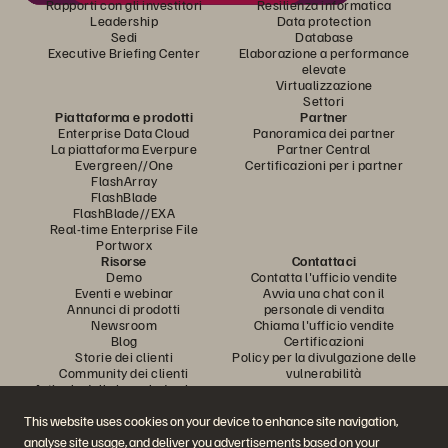
Rapporti con gli investitori
Resilienza informatica
Leadership
Data protection
Sedi
Database
Executive Briefing Center
Elaborazione a performance
elevate
Virtualizzazione
Settori
Piattaforma e prodotti
Partner
Enterprise Data Cloud
Panoramica dei partner
La piattaforma Everpure
Partner Central
Evergreen//One
Certificazioni per i partner
FlashArray
FlashBlade
FlashBlade//EXA
Real-time Enterprise File
Portworx
Risorse
Contattaci
Demo
Contatta l'ufficio vendite
Eventi e webinar
Avvia una chat con il
Annunci di prodotti
personale di vendita
Newsroom
Chiama l'ufficio vendite
Blog
Certificazioni
Storie dei clienti
Policy per la divulgazione delle
Community dei clienti
vulnerabilità
Articolo della knowledge base
This website uses cookies on your device to enhance site navigation,
analyse site usage, and deliver you advertisements based on your