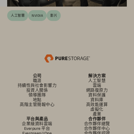
人工智慧
NVIDIA
影片
公司
解決方案
職涯
人工智慧
持續性與社會影響力
雲端
投資人關係
網路復原力
領導團隊
資料保護
地點
資料庫
高階主管簡報中心
高效能運算
虛擬化
產業
平台與產品
合作夥伴
企業級資料雲端
合作夥伴總覽
Everpure 平台
合作夥伴中心
Evergreen//One
合作夥伴認證