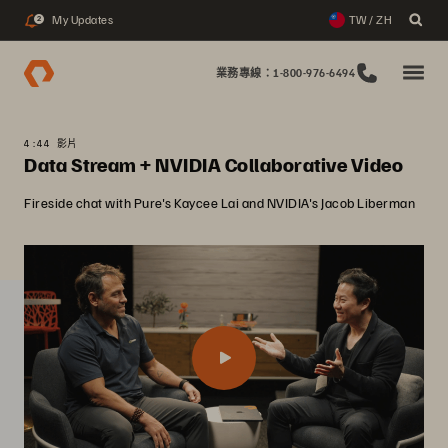
My Updates
TW / ZH
2
業務專線：1-800-976-6494
4:44 影片
Data Stream + NVIDIA Collaborative Video
Fireside chat with Pure's Kaycee Lai and NVIDIA's Jacob Liberman