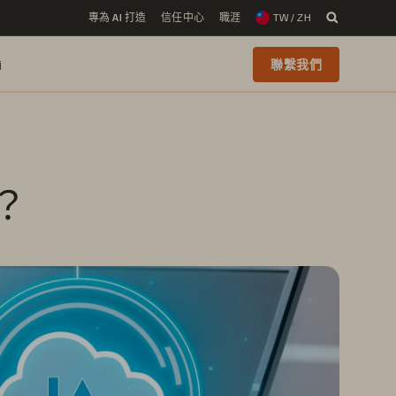
專為 AI 打造
信任中心
職涯
TW / ZH
i
聯繫我們
？