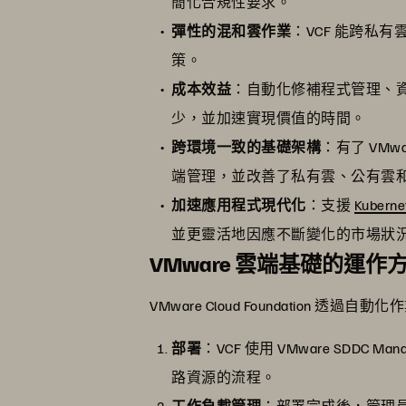
簡化合規性要求。
彈性的混和雲作業
：VCF 能跨
策。
成本效益
：自動化修補程式管理、資
少，並加速實現價值的時間。
跨環境一致的基礎架構
：有了 VMw
端管理，並改善了私有雲、公有雲
加速應用程式現代化
：支援
Kuberne
並更靈活地因應不斷變化的市場狀
VMware 雲端基礎的運作
VMware Cloud Foundatio
部署
：VCF 使用 VMware SDD
路資源的流程。
工作負載管理
：部署完成後，管理員可