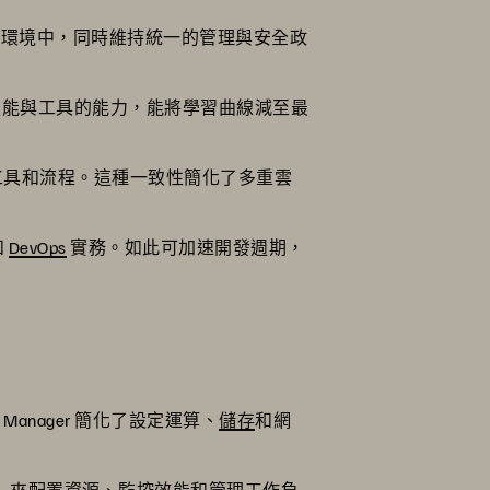
的環境中，同時維持統一的管理與安全政
 技能與工具的能力，能將學習曲線減至最
套一致的工具和流程。這種一致性簡化了多重雲
和
DevOps
實務。如此可加速開發週期，
 Manager 簡化了設定運算、
儲存
和網
lize）來配置資源、監控效能和管理工作負