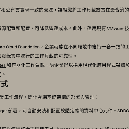
私有雲和公有雲實現一致的營運，讓組織將工作負載放置在最合適
源配置和配置，可降低營運成本。此外，運用現有 VMware
are Cloud Foundation，企業就能在不同環境中維持一
和邊緣雲中運行的工作負載的可靠性。
tes
和容器化工作負載，讓企業得以採用現代化應用程式架構
況。
方式
n 透過自動化作業工作流程，簡化雲端基礎架構的部署與管理：
C Manager 部署，可自動安裝和配置軟體定義的資料中心元件。SDDC
以使用整合式管理工具（vSphere、vSAN、NSX 和 vRea