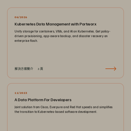
06/2026
Kubernetes Data Management with Portworx
Unify storage for containers, VMs, and AI on Kubernetes. Get policy-
driven provisioning, app-aware backup, and disaster recovery on
enterprise flash.
解決方案簡介
3 頁
11/2023
A Data Platform For Developers
Joint solution from Cisco, Everpure and Red Hat speeds and simplifies
the transition to Kubernetes-based software development.