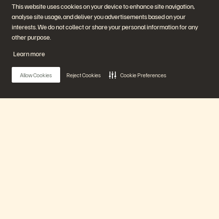
地點
資料庫
This website uses cookies on your device to enhance site navigation,
高階主管簡報中心
高效能運算
analyse site usage, and deliver you advertisements based on your
虛擬化
產業
interests. We do not collect or share your personal information for any
平台與產品
合作夥伴
other purpose.
企業級資料雲端
合作夥伴總覽
Everpure 平台
合作夥伴中心
Learn more
Evergreen//One
合作夥伴認證
FlashArray
FlashBlade
Allow Cookies
Reject Cookies
Cookie Preferences
FlashBlade//EXA
即時企業級檔案
Portworx
資源
聯繫我們
示範
業務連絡方式
活動和線上研討會
與銷售業務聊天
Main Menu
產品公告
聯絡業務人員
新聞室
認證
部落格
安全性漏洞通報
我們的平台
客戶成功案例
客戶社群
知識文章
產品
加入討論
解決方案
追蹤所有 Everpure 官方社群平台