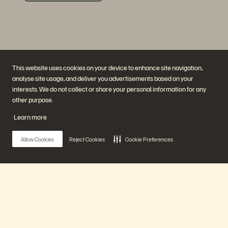
This website uses cookies on your device to enhance site navigation,
analyse site usage, and deliver you advertisements based on your
interests. We do not collect or share your personal information for any
Empresa
Soluciones
other purpose.
Carreras profesionales
Inteligencia artificial
Sostenibilidad e impacto
La nube
Learn more
social
Ciberresiliencia
Relaciones con los inversores
Protección de datos
Equipo directivo
Bases de datos
Allow Cookies
Reject Cookies
Cookie Preferences
Ubicaciones
Computación de alto
Executive Briefing Center
rendimiento
Virtualización
Sectores
Plataforma y productos
Partners
Enterprise Data Cloud
Información general para
Main Menu
La Plataforma Everpure
Partners
Evergreen//One
Partner Central
FlashArray
Certificaciones de Partners
FlashBlade
Nuestra Plataforma
FlashBlade//EXA