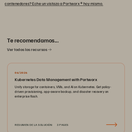
contenedores? Eche un vistazo a Portworx ® hoy mismo.
Te recomendamos...
Ver todos los recursos
06/2026
Kubernetes Data Management with Portworx
Unify storage for containers, VMs, and AI on Kubernetes. Get policy-
driven provisioning, app-aware backup, and disaster recovery on
enterprise flash.
RESUMEN DE LA SOLUCIÓN
3 PAGES