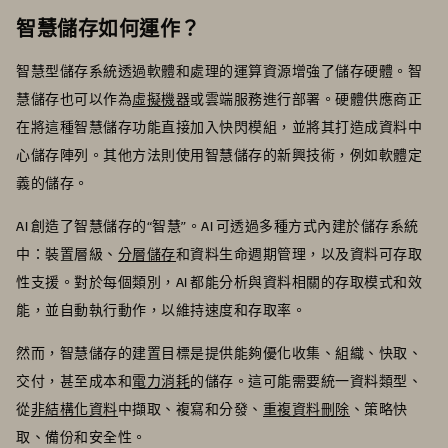
智慧儲存如何運作？
智慧型儲存系統透過軟體和處理的運算資源增強了儲存硬體。智
慧儲存也可以作為
虛擬機器
或雲端服務進行部署。硬體供應商正
在將這種智慧儲存功能直接加入快閃模組，並將其打造成資料中
心儲存陣列。其他方法則使用智慧儲存的新興技術，例如軟體定
義的儲存。
AI 創造了智慧儲存的“智慧”。AI 可透過多種方式內建於儲存系統
中：裝置層級、
分層儲存
和資料生命週期管理，以及資料可存取
性支援。對於每個類別，AI 都能分析與資料相關的存取模式和效
能，並自動執行動作，以維持速度和存取率。
然而，智慧儲存的建置目標是提供能夠優化收集、組織、快取、
交付，甚至成本和
電力消耗
的儲存。這可能需要統一資料類型、
從
非結構化資料
中擷取、複寫和分發、
重複資料刪除
、策略快
取、備份和安全性。