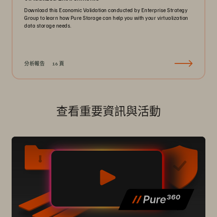
Download this Economic Validation conducted by Enterprise Strategy
Group to learn how Pure Storage can help you with your virtualization
data storage needs.
分析報告
16 頁
查看重要資訊與活動