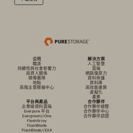
公司
解決方案
職涯
人工智慧
持續性與社會影響力
雲端
投資人關係
網路復原力
領導團隊
資料保護
地點
資料庫
高階主管簡報中心
高效能運算
虛擬化
產業
平台與產品
合作夥伴
企業級資料雲端
合作夥伴總覽
Everpure 平台
合作夥伴中心
Evergreen//One
合作夥伴認證
FlashArray
FlashBlade
FlashBlade//EXA