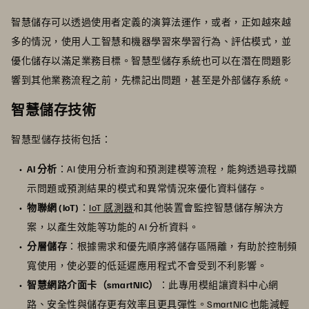
智慧儲存可以透過使用者定義的演算法運作，或者，正如越來越
多的情況，使用人工智慧和機器學習來學習行為、評估模式，並
優化儲存以滿足業務目標。智慧型儲存系統也可以在潛在問題影
響到其他業務流程之前，先標記出問題，甚至是外部儲存系統。
智慧儲存技術
智慧型儲存技術包括：
AI 分析
：AI 使用分析查詢和預測建模等流程，能夠透過尋找顯
示問題或預測結果的模式和異常情況來優化資料儲存。
物聯網 (IoT)
：
IoT 感測器
和其他裝置會監控智慧儲存解決方
案，以產生效能等功能的 AI 分析資料。
分層儲存
：根據需求和優先順序將儲存區隔離，有助於控制頻
寬使用，使必要的低延遲應用程式不會受到不利影響。
智慧網路介面卡（smartNIC）
：此專用模組讓資料中心網
路、安全性與儲存更有效率且更具彈性。SmartNIC 也能減輕