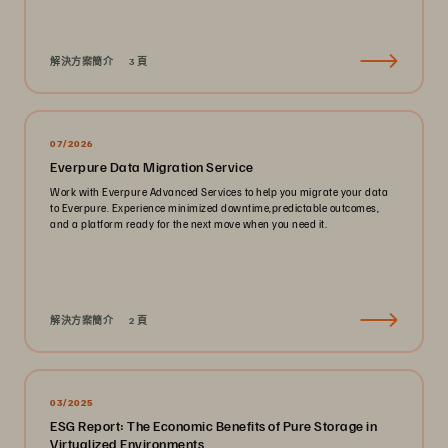
解決方案簡介
3 頁
07/2026
Everpure Data Migration Service
Work with Everpure Advanced Services to help you migrate your data
to Everpure. Experience minimized downtime,predictable outcomes,
and a platform ready for the next move when you need it.
解決方案簡介
2 頁
03/2025
ESG Report: The Economic Benefits of Pure Storage in
Virtualized Environments