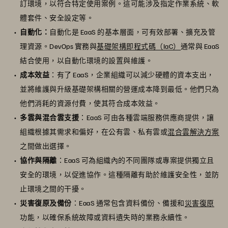
訂環境，以符合特定使用案例。這可能涉及指定作業系統、軟
體套件、安全設定等。
自動化：
自動化是 EaaS 的基本層面，可有效部署、擴充及管
理資源。DevOps 實務與
基礎架構即程式碼（IaC）
通常與 EaaS
結合使用，以自動化環境的設置與維護。
成本效益
：有了 EaaS，企業組織可以減少硬體的資本支出，
並將維護與升級基礎架構相關的營運成本降到最低。他們只為
他們消耗的資源付費，使其符合成本效益。
多雲與混合雲支援
：EaaS 可由各種雲端服務供應商提供，讓
組織根據其需求和偏好，在公有雲、私有雲或
混合雲解決方案
之間做出選擇。
協作與隔離
：EaaS 可為組織內的不同團隊或專案提供獨立且
安全的環境，以促進協作。這種隔離有助於維護安全性，並防
止環境之間的干擾。
災害復原及備份
：EaaS 通常包含資料備份、備援和
災害復原
功能，以確保系統故障或資料遺失時的業務永續性。