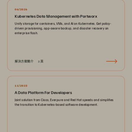
06/2026
Kubernetes Data Management with Portworx
Unify storage for containers, VMs, and AI on Kubernetes. Get policy-
driven provisioning, app-aware backup, and disaster recovery on
enterprise flash.
解決方案簡介
3 頁
11/2023
A Data Platform For Developers
Joint solution from Cisco, Everpure and Red Hat speeds and simplifies
the transition to Kubernetes-based software development.