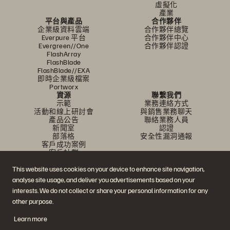
虛擬化
產業
平台與產品
合作夥伴
企業級資料雲端
合作夥伴總覽
Everpure 平台
合作夥伴中心
Evergreen//One
合作夥伴認證
FlashArray
FlashBlade
FlashBlade//EXA
即時企業級檔案
Portworx
資源
聯繫我們
示範
業務連絡方式
活動和線上研討會
與銷售業務聊天
產品公告
聯絡業務人員
新聞室
認證
部落格
安全性漏洞通報
客戶成功案例
客戶社群
知識文章
This website uses cookies on your device to enhance site navigation,
analyse site usage, and deliver you advertisements based on your
interests. We do not collect or share your personal information for any
加入討論
other purpose.
追蹤所有 Everpure 官方社群平台
Learn more