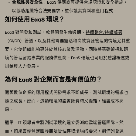
合規性與安全性
：EaaS 供應商可提供合規認證和安全措施，
以協助組織符合法規要求，並保護其資料和應用程式。
如何使用 EaaS 環境？
EaaS 對開發和測試、軟體開發生命週期、
持續整合/持續部署
（CI/CD）管道
，以及其他需要靈活和高效資源管理的情境尤其重
要。它使組織能夠專注於其核心業務活動，同時將基礎架構和環
境的管理留給專業的服務供應商。EaaS 環境也可用於驗證概念或
訓練與人力發展。
為何 EaaS 對企業而言是有價值的？
隨著數位企業的應用程式開發需求不斷成長，測試環境的需求也
隨之成長。然而，這類環境的設置既費時又複雜，維護成本高
昂。
通常，IT 領導者會將測試環境的建立委派給雲端營運團隊。然
而，如果雲端營運團隊無法管理存取環境的要求，則佇列會過