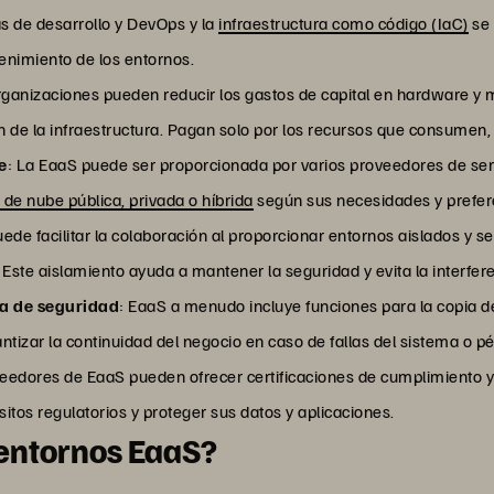
as de desarrollo y DevOps y la
infraestructura como código (IaC)
se 
enimiento de los entornos.
organizaciones pueden reducir los gastos de capital en hardware y 
n de la infraestructura. Pagan solo por los recursos que consumen, 
e
: La EaaS puede ser proporcionada por varios proveedores de serv
 de nube pública, privada o híbrida
según sus necesidades y prefer
uede facilitar la colaboración al proporcionar entornos aislados y s
Este aislamiento ayuda a mantener la seguridad y evita la interfer
ia de seguridad
: EaaS a menudo incluye funciones para la copia d
ntizar la continuidad del negocio en caso de fallas del sistema o p
veedores de EaaS pueden ofrecer certificaciones de cumplimiento 
itos regulatorios y proteger sus datos y aplicaciones.
 entornos EaaS?