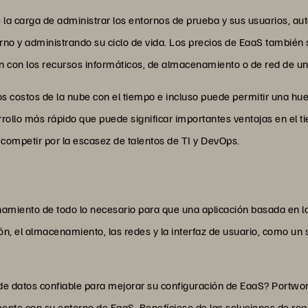
 de la carga de administrar los entornos de prueba y sus usuarios,
rno y administrando su ciclo de vida. Los precios de EaaS tambié
n con los recursos informáticos, de almacenamiento o de red de un
os costos de la nube con el tiempo e incluso puede permitir una hue
arrollo más rápido que puede significar importantes ventajas en el 
competir por la escasez de talentos de TI y DevOps.
onamiento de todo lo necesario para que una aplicación basada en l
ión, el almacenamiento, las redes y la interfaz de usuario, como u
e datos confiable para mejorar su configuración de EaaS? Portwo
nte con su entorno de EaaS. Benefíciese de las soluciones de repl