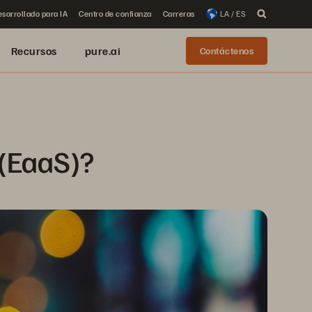
sarrollado para IA
Centro de confianza
Carreras
LA / ES
Recursos
pure.ai
Contáctenos
 (EaaS)?