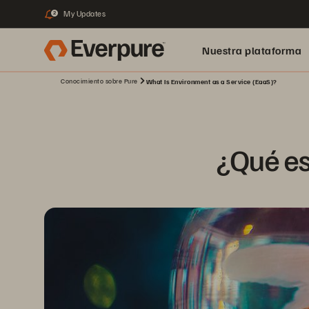
My Updates
2
Nuestra plataforma
Conocimiento sobre Pure
What Is Environment as a Service (EaaS)?
¿Qué es